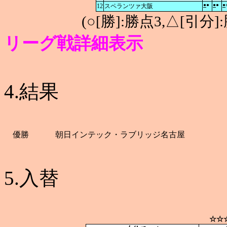
●
●
●
●
●
12
スペランツァ大阪
(○[勝]:勝点3,△[引
リーグ戦詳細表示
4.結果
優勝
朝日インテック・ラブリッジ名古屋
5.入替
☆☆