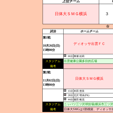
上位チーム
日体大ＳＭＧ横浜
３
☆ 
試合
ホームチーム
第1戦
ディオッサ出雲ＦＣ
10月26日(日)
15時00分
66分
柳瀬 絵莉
スタジアム
出雲健康公園多目的広場
備考
第2戦
日体大ＳＭＧ横浜
11月02日(日)
13時00分
15分
本田 悠良
28分
北沢 明未(PK)
44分
篠田 帆花
スタジアム
ニッパツ三ツ沢球技場(横浜市三ツ沢
備考
日体大SMGは1部残留、ディオッサ