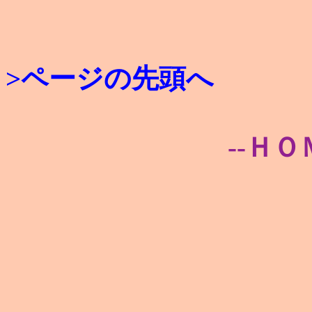
>ページの先頭へ
--ＨＯ