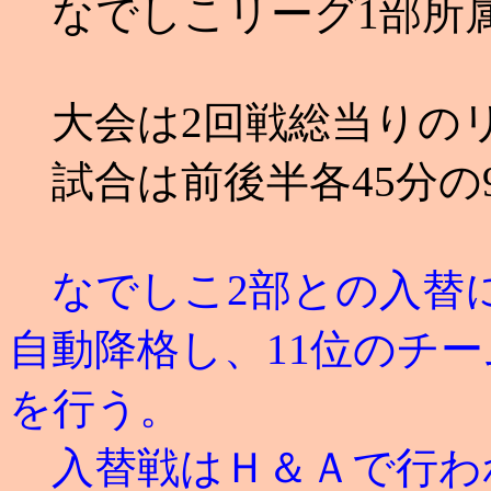
なでしこリーグ1部所属
大会は2回戦総当りの
試合は前後半各45分の
なでしこ2部との入替に
自動降格し、11位のチ
を行う。
入替戦はＨ＆Ａで行わ