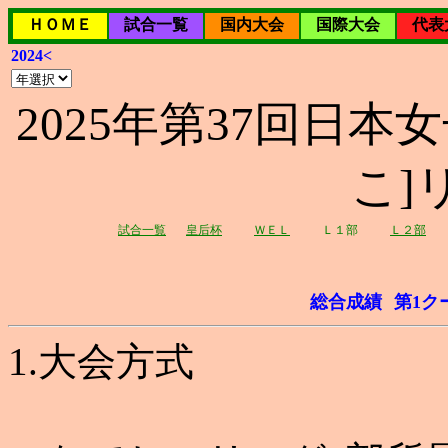
ＨＯＭＥ
試合一覧
国内大会
国際大会
代表
2024<
2025年第37回日本女
こ]
試合一覧
皇后杯
ＷＥＬ
Ｌ１部
Ｌ２部
総合成績
第1ク
1.大会方式