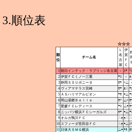
3.順位表
☆☆☆
Ｌ
伊
順
名
賀
チーム名
位
古
Ｆ
屋
Ｃ
○
●
○
1
朝日インテック・ラブリッジ名古屋
×
●
○
2
伊賀ＦＣくノ一三重
●
×
●
●
3
静岡ＳＳＵボニータ
○
△
●
●
●
4
ヴィアマテラス宮崎
●
△
●
●
●
5
ＡＳハリマアルビオン
●
△
●
○
●
6
岡山湯郷Ｂｅｌｌｅ
△
○
●
○
●
7
愛媛ＦＣレディース
△
●
●
●
●
8
ニッパツ横浜ＦＣシーガルズ
●
△
9
オルカ鴨川ＦＣ
△
●
●
△
○
10
スフィーダ世田谷ＦＣ
△
●
●
△
●
●
●
11
日体大ＳＭＧ横浜
△
●