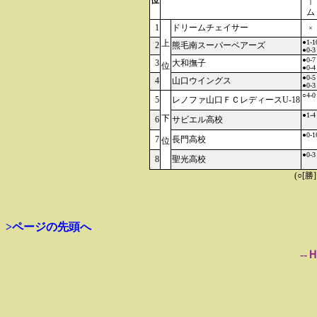
位
｜
ム
1
ドリームチェイサー
×
上
●1-1
2
熊毛南スーパーベアーズ
●0-3
●0-7
3
大和撫子
位
●0-4
●0-5
4
山口ウイングス
●0-3
○4-0
5
レノファ山口ＦＣレディースU-18
●1-4
下
6
サビエル高校
●0-1
7
長門高校
位
●0-3
8
聖光高校
(○[勝
>ページの先頭へ
--