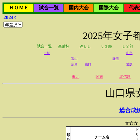
ＨＯＭＥ
試合一覧
国内大会
国際大会
代表
2024<
2025年女
試合一覧
皇后杯
ＷＥＬ
Ｌ１部
Ｌ２部
一覧
山形
富山
静岡
広島
山口
愛媛
東北
関東
北信越
山口県
総合成
☆☆☆
ド
順
リ
チーム名