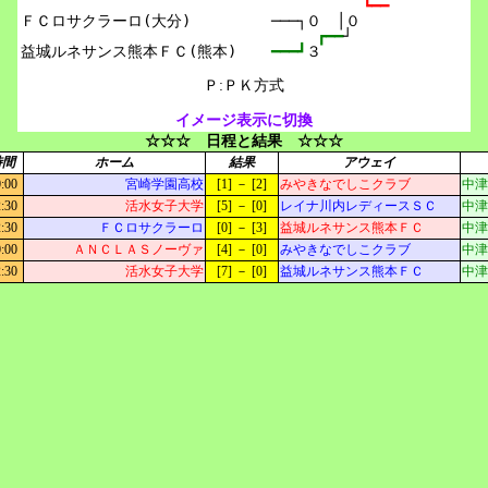
┗━━
ＦＣロサクラーロ(大分)

───┐０　│０
┏━━
┘
━━━┛
３
Ｐ:ＰＫ方式
イメージ表示に切換
☆☆☆ 日程と結果 ☆☆☆
時間
ホーム
結果
アウェイ
:00
宮崎学園高校
[1] － [2]
みやきなでしこクラブ
中津
:30
活水女子大学
[5] － [0]
レイナ川内レディースＳＣ
中津
:30
ＦＣロサクラーロ
[0] － [3]
益城ルネサンス熊本ＦＣ
中津
:00
ＡＮＣＬＡＳノーヴァ
[4] － [0]
みやきなでしこクラブ
中津
:30
活水女子大学
[7] － [0]
益城ルネサンス熊本ＦＣ
中津