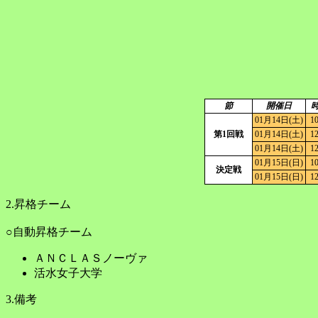
節
開催日
01月14日(土)
10
第1回戦
01月14日(土)
12
01月14日(土)
12
01月15日(日)
10
決定戦
01月15日(日)
12
2.昇格チーム
○自動昇格チーム
ＡＮＣＬＡＳノーヴァ
活水女子大学
3.備考