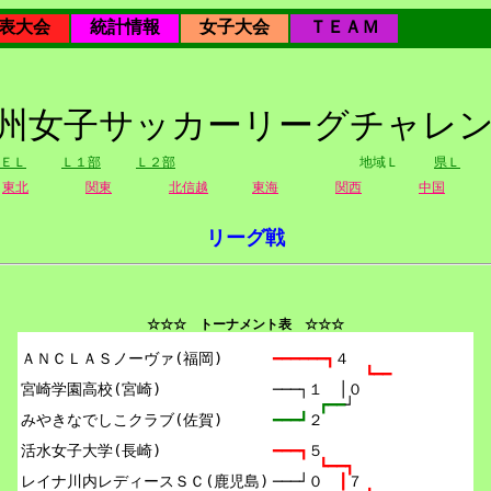
表大会
統計情報
女子大会
ＴＥＡＭ
年九州女子サッカーリーグチャレ
ＥＬ
Ｌ１部
Ｌ２部
地域Ｌ
県Ｌ
東北
関東
北信越
東海
関西
中国
リーグ戦
☆☆☆ トーナメント表 ☆☆☆
ＡＮＣＬＡＳノーヴァ(福岡)

━━━━━━┓
４
┗━━
宮崎学園高校(宮崎)

───┐１　│０
┏━━
┘
みやきなでしこクラブ(佐賀)

━━━┛
２
活水女子大学(長崎)

━━━┓
５
┗━━┓
レイナ川内レディースＳＣ(鹿児島)

───┘０　
┃
７