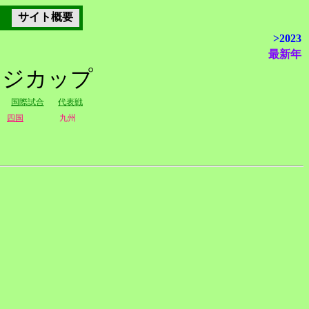
サイト概要
>2023
最新年
ンジカップ
国際試合
代表戦
四国
九州