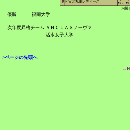
9
ＮＷ北九州レディース
●0-7
●0-
(○[勝
優勝
福岡大学
次年度昇格チーム
ＡＮＣＬＡＳノーヴァ
活水女子大学
>ページの先頭へ
--