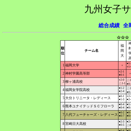
九州女子サ
総合成績
全
☆☆☆
福
順
チーム名
岡
位
大
●1-
1
福岡大学
×
○1-
○2-1
2
神村学園高等部
×
●0-1
○2-0
△1
3
柳ヶ浦高校
△1-1
●0-
●1-2
△1
4
福岡女学院高校
●2-4
●0-
●0-1
○2-
5
大分トリニータ・レディース
●1-3
●2-
●0-4
●1-
6
熊本ユナイテッドＳＣフローラ
●0-4
●0-
●0-2
●0-
7
八代フューチャーズ・レディース
●0-7
●0-
●2-3
●2-
8
宮崎日大高校
●0-5
△0
●0-4
●0-