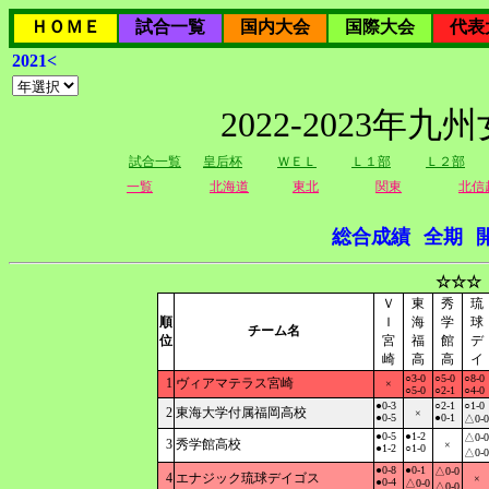
ＨＯＭＥ
試合一覧
国内大会
国際大会
代表
2021<
2022-2023
試合一覧
皇后杯
ＷＥＬ
Ｌ１部
Ｌ２部
一覧
北海道
東北
関東
北信
総合成績
全期
☆☆☆
Ｖ
東
秀
琉
順
Ｉ
海
学
球
チーム名
位
宮
福
館
デ
崎
高
高
イ
○3-0
○5-0
○8-0
1
ヴィアマテラス宮崎
×
○5-0
○2-1
○4-0
●0-3
○2-1
○1-0
2
東海大学付属福岡高校
×
●0-5
●0-1
△0-0
●0-5
●1-2
△0-0
3
秀学館高校
×
●1-2
○1-0
△0-0
●0-8
●0-1
△0-0
4
エナジック琉球デイゴス
×
●0-4
△0-0
△0-0