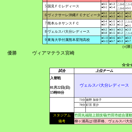
●0-5
●1-3
△0-0
△1-1
5
国見ＦＣレディース
●0-1
●1-4
○3-1
△0-0
●0-1
○1-0
●1-2
●0-2
6
ヴィクサーレ沖縄ＦＣナビィータ
●0-8
●0-3
●0-1
●0-4
●0-4
●1-5
●1-3
△1-1
7
熊本ルネサンスＦＣ
●0-7
●2-3
●1-2
●0-1
●0-2
●0-1
●0-2
●2-3
8
ヴェルスパ大分レディース
●0-8
●1-5
●1-2
△1-1
●1-11
●0-6
●0-7
●0-3
9
東海大学付属熊本星翔高校
●0-12
●0-7
●0-3
●0-7
(○[勝
優勝
ヴィアマテラス宮崎
☆☆
試合
上位チーム
入替戦
ヴェルスパ大分レディース
01月22日(日)
15時00分
73分
姫野 加奈子
78分
釘宮 里沙
スタジアム
竹田丸福陸上競技場(竹田市総合運動
備考
柳ヶ浦高は1部昇格、ヴェルスパ大分