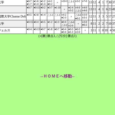
●0-7
●1-6
●1-2
○4-1
○10-1
○3-2
○7-0
△1-1
大学
13
12
4
1
7
30
3
×
●1-7
●1-4
●1-4
●0-2
●0-7
●0-15
●0-2
●3-7
●1-10
●2-4
○4-0
○4-0
13
11
4
1
6
23
4
×
○3-2
○4-0
△2-2
●0-5
●2-8
●1-4
○4-2
○3-0
△1-1
△1-1
△0-0
大学Charme Defi
12
11
3
3
5
17
2
×
●2-3
○3-1
●0-2
●0-15
●0-4
●0-5
●1-2
●2-3
●0-4
○3-0
△0-0
大学
8
11
2
2
7
10
3
×
●0-2
△2-2
○2-0
●0-4
●0-13
●0-7
●1-8
●0-7
●0-4
●0-3
●0-3
ジェルス
3
11
1
0
10
4
5
×
●0-4
●1-3
○2-0
(○[勝]:勝点3,△[引分]:勝点1)
--ＨＯＭＥへ移動--