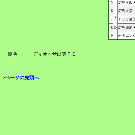
5
広島文教
6
広島大学
下
7
ＦＣ吉備国際
8
位
広島経済
9
岩国エン
優勝
ディオッサ出雲ＦＣ
>ページの先頭へ