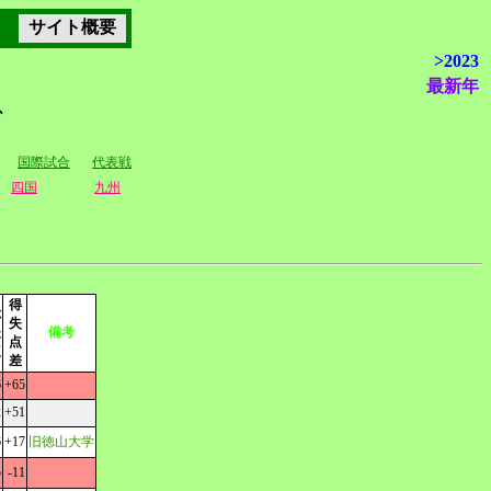
サイト概要
>2023
最新年
グ
国際試合
代表戦
四国
九州
得
総
失
失
備考
点
点
差
6
+65
2
+51
6
+17
旧徳山大学
5
-11