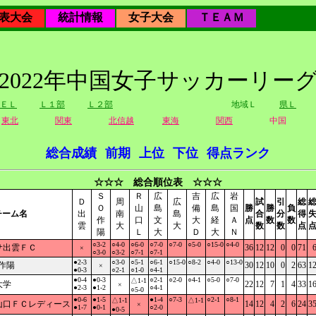
表大会
統計情報
女子大会
ＴＥＡＭ
2022年中国女子サッカーリー
ＥＬ
Ｌ１部
Ｌ２部
地域Ｌ
県Ｌ
東北
関東
北信越
東海
関西
中国
総合成績
前期
上位
下位
得点ランク
☆☆☆ 総合順位表 ☆☆☆
Ｓ
Ｒ
広
吉
広
岩
Ｄ
周
広
試
引
総
Ｏ
山
島
備
島
国
勝
勝
負
チーム名
出
南
島
合
分
得
作
口
文
大
経
Ａ
点
数
数
雲
大
大
数
数
点
陽
Ｌ
大
Ｄ
大
Ｎ
○3-2
○4-0
○6-0
○7-0
○7-0
○5-0
○15-0
○4-0
サ出雲ＦＣ
36
12
12
0
0
71
×
○3-0
○3-2
○7-1
○7-1
●2-3
○3-0
○5-1
○6-1
○15-0
○8-2
○4-0
○13-0
FC作陽
30
12
10
0
2
63
1
×
●0-3
○2-1
○1-0
○4-1
●0-4
●0-3
○2-1
○2-0
○4-1
○5-0
○7-0
△1-1
大学
22
12
7
1
4
33
1
×
●2-3
●1-2
○4-1
○5-0
●0-6
●1-5
●1-4
○7-3
○2-1
○8-1
△1-1
△1-1
山口ＦＣレディース
14
12
4
2
6
24
3
×
●1-7
●0-1
○2-0
●0-5