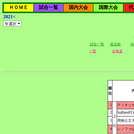
ＨＯＭＥ
試合一覧
国内大会
国際大会
代
2021<
試合一覧
皇后杯
Ｗ
一覧
北海道
順
位
1
ディオッ
2
Solfiore
上
3
周南公立
位
4
レノファ