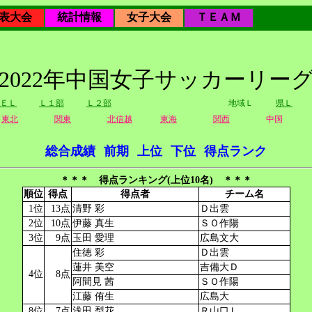
表大会
統計情報
女子大会
ＴＥＡＭ
2022年中国女子サッカーリー
ＥＬ
Ｌ１部
Ｌ２部
地域Ｌ
県Ｌ
東北
関東
北信越
東海
関西
中国
総合成績
前期
上位
下位
得点ランク
＊＊＊ 得点ランキング(上位10名) ＊＊＊
順位
得点
得点者
チーム名
1位
13点
清野 彩
Ｄ出雲
2位
10点
伊藤 真生
ＳＯ作陽
3位
9点
玉田 愛理
広島文大
住徳 彩
Ｄ出雲
蓮井 美空
吉備大Ｄ
4位
8点
阿間見 茜
ＳＯ作陽
江藤 侑生
広島大
8位
7点
浅田 梨花
Ｒ山口Ｌ