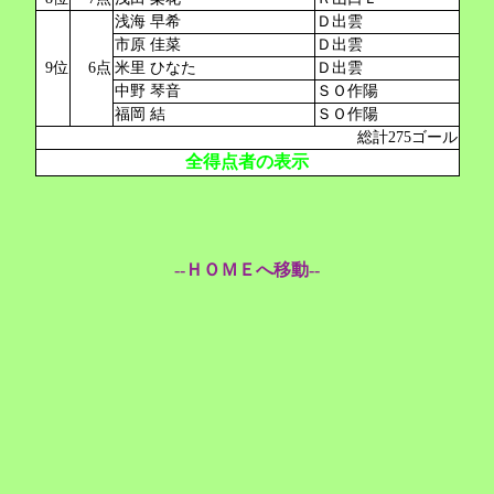
浅海 早希
Ｄ出雲
市原 佳菜
Ｄ出雲
9位
6点
米里 ひなた
Ｄ出雲
中野 琴音
ＳＯ作陽
福岡 結
ＳＯ作陽
総計275ゴール
全得点者の表示
--ＨＯＭＥへ移動--