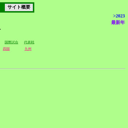
サイト概要
>2023
最新年
グ
国際試合
代表戦
四国
九州