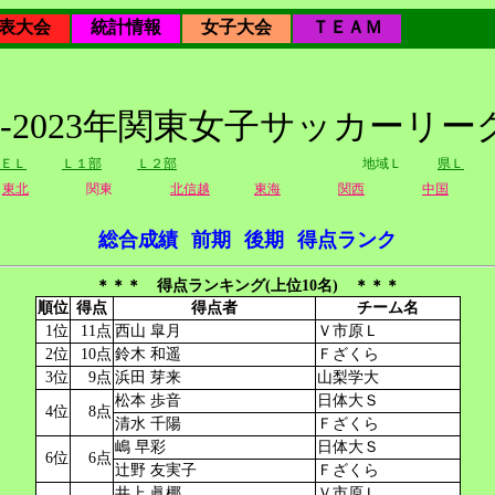
表大会
統計情報
女子大会
ＴＥＡＭ
22-2023年関東女子サッカーリー
ＥＬ
Ｌ１部
Ｌ２部
地域Ｌ
県Ｌ
東北
関東
北信越
東海
関西
中国
総合成績
前期
後期
得点ランク
＊＊＊ 得点ランキング(上位10名) ＊＊＊
順位
得点
得点者
チーム名
1位
11点
西山 皐月
Ｖ市原Ｌ
2位
10点
鈴木 和遥
Ｆざくら
3位
9点
浜田 芽来
山梨学大
松本 歩音
日体大Ｓ
4位
8点
清水 千陽
Ｆざくら
嶋 早彩
日体大Ｓ
6位
6点
辻野 友実子
Ｆざくら
井上 眞椰
Ｖ市原Ｌ