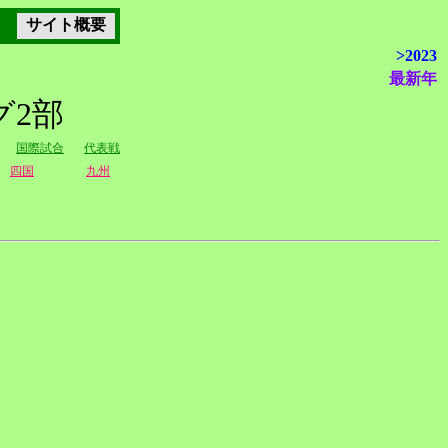
サイト概要
>2023
最新年
グ2部
国際試合
代表戦
四国
九州