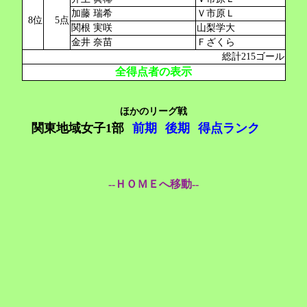
加藤 瑞希
Ｖ市原Ｌ
8位
5点
関根 実咲
山梨学大
金井 奈苗
Ｆざくら
総計215ゴール
全得点者の表示
ほかのリーグ戦
関東地域女子1部
前期
後期
得点ランク
--ＨＯＭＥへ移動--