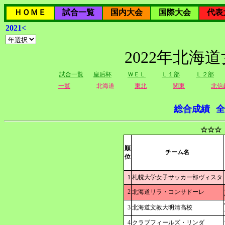
ＨＯＭＥ
試合一覧
国内大会
国際大会
代表
2021<
2022年北海
試合一覧
皇后杯
ＷＥＬ
Ｌ１部
Ｌ２部
一覧
北海道
東北
関東
北信
総合成績
全
☆☆☆
順
チーム名
位
1
札幌大学女子サッカー部ヴィスタ
2
北海道リラ・コンサドーレ
3
北海道文教大明清高校
4
クラブフィールズ・リンダ