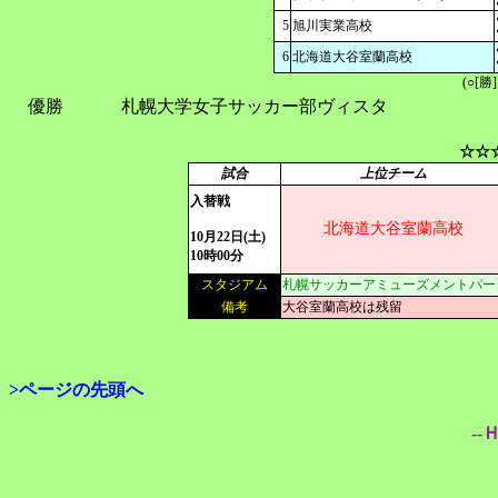
5
旭川実業高校
6
北海道大谷室蘭高校
(○[勝
優勝
札幌大学女子サッカー部ヴィスタ
☆☆
試合
上位チーム
入替戦
北海道大谷室蘭高校
10月22日(土)
10時00分
スタジアム
札幌サッカーアミューズメントパー
備考
大谷室蘭高校は残留
>ページの先頭へ
--