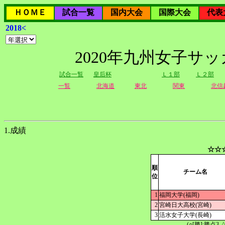
ＨＯＭＥ
試合一覧
国内大会
国際大会
代表
2018<
2020年九州女子サ
試合一覧
皇后杯
Ｌ１部
Ｌ２部
一覧
北海道
東北
関東
北信
1.成績
☆☆
順
チーム名
位
1
福岡大学(福岡)
2
宮崎日大高校(宮崎)
3
活水女子大学(長崎)
(○[勝]:勝点3,