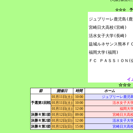
☆☆☆ 予
ジュブリーレ鹿児島(鹿児
宮崎日大高校(宮崎)

活水女子大学(長崎)

益城ルネサンス熊本ＦＣ(
福岡大学(福岡)

イ
☆☆☆
節
開催日
時間
ホーム
01月11日(土)
10:00
ジュブリーレ鹿児
予選第1回戦
01月11日(土)
10:00
活水女子大
01月11日(土)
12:00
福岡大
決勝Ｒ第1節
01月12日(日)
09:00
宮崎日大高
決勝Ｒ第2節
01月12日(日)
12:00
活水女子大
決勝Ｒ第3節
01月12日(日)
15:00
宮崎日大高