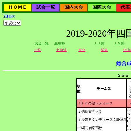
ＨＯＭＥ
試合一覧
国内大会
国際大会
代表
2018<
2019-202
試合一覧
皇后杯
Ｌ１部
Ｌ２部
一覧
北海道
東北
関東
北信
総合
☆☆☆
順
チーム名
位
1
ＦＣ今治レディース
△3
2
徳島文理大学
○2
●0
3
愛媛ＦＣレディース MIKAN
●0
●0
4
鳴門渦潮高校
○3