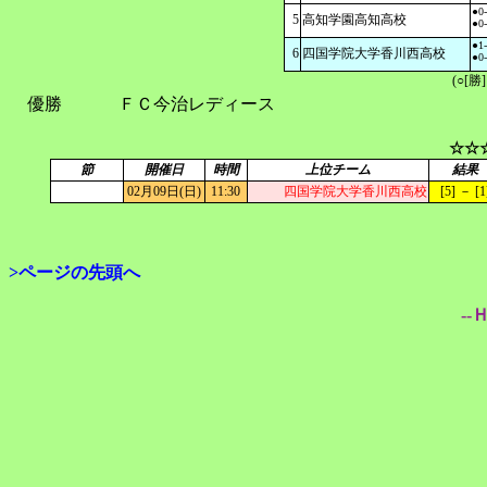
●0
5
高知学園高知高校
●0
●1
6
四国学院大学香川西高校
●0
(○[勝
優勝
ＦＣ今治レディース
☆☆
節
開催日
時間
上位チーム
結果
02月09日(日)
11:30
四国学院大学香川西高校
[5] － [1
>ページの先頭へ
--