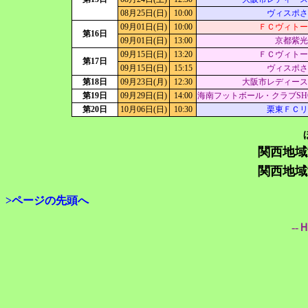
08月25日(日)
10:00
ヴィスポさ
09月01日(日)
10:00
ＦＣヴィトー
第16日
09月01日(日)
13:00
京都紫光
09月15日(日)
13:20
ＦＣヴィトー
第17日
09月15日(日)
15:15
ヴィスポさ
第18日
09月23日(月)
12:30
大阪市レディース
第19日
09月29日(日)
14:00
海南フットボール・クラブSH
第20日
10月06日(日)
10:30
栗東ＦＣリ
関西地域
関西地域
>ページの先頭へ
--