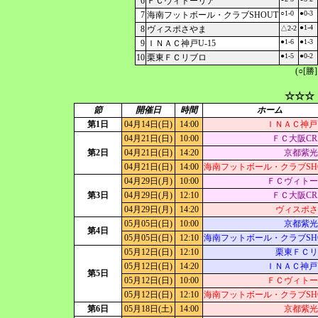
6
ＦＣヴィトーリア
○1-0
●0-3
7
海南フットボール・クラブSHOUT
●1-4
8
ヴィスポさやま
△2-2
●1-6
●1-3
9
ＩＮＡＣ神戸U-15
●1-5
●0-2
10
栗東ＦＣリブロ
(○[勝
☆☆☆
節
開催日
時間
ホーム
第1日
04月14日(日)
14:00
ＩＮＡＣ神戸U
04月21日(日)
10:00
ＦＣ大阪CR
第2日
04月21日(日)
14:20
京都紫光
04月21日(日)
14:00
海南フットボール・クラブSH
04月29日(月)
10:00
ＦＣヴィトー
第3日
04月29日(月)
12:10
ＦＣ大阪CR
04月29日(月)
14:20
ヴィスポさ
05月05日(日)
10:00
京都紫光
第4日
05月05日(日)
12:10
海南フットボール・クラブSH
05月12日(日)
12:10
栗東ＦＣリ
05月12日(日)
14:20
ＩＮＡＣ神戸U
第5日
05月12日(日)
10:00
ＦＣヴィトー
05月12日(日)
12:10
海南フットボール・クラブSH
第6日
05月18日(土)
14:00
京都紫光