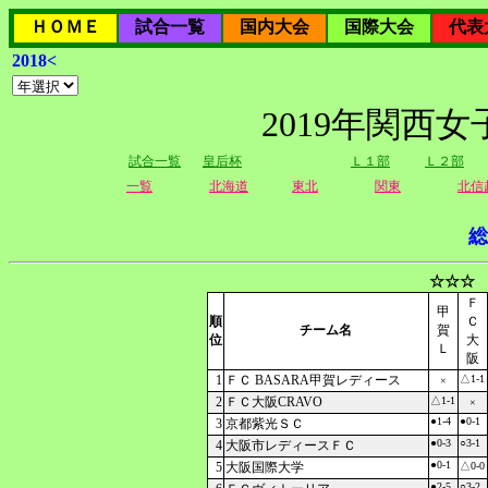
ＨＯＭＥ
試合一覧
国内大会
国際大会
代表
2018<
2019年関西
試合一覧
皇后杯
Ｌ１部
Ｌ２部
一覧
北海道
東北
関東
北信
総
☆☆☆ 
Ｆ
甲
順
Ｃ
チーム名
賀
位
大
Ｌ
阪
1
ＦＣ BASARA甲賀レディース
△1-1
×
2
ＦＣ大阪CRAVO
△1-1
×
●1-4
●0-1
3
京都紫光ＳＣ
●0-3
○3-1
4
大阪市レディースＦＣ
●0-1
5
大阪国際大学
△0-0
●2-5
○3-2