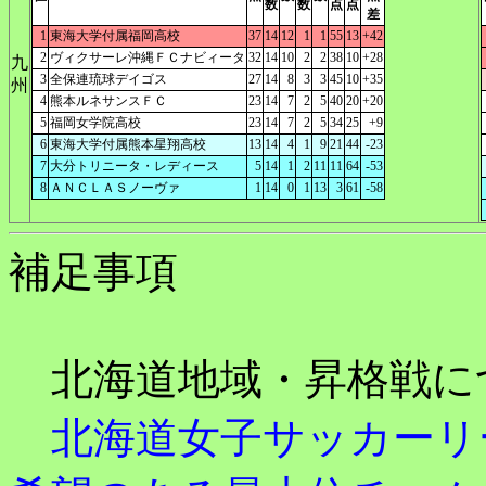
数
数
点
点
差
1
東海大学付属福岡高校
37
14
12
1
1
55
13
+42
2
ヴィクサーレ沖縄ＦＣナビィータ
32
14
10
2
2
38
10
+28
九
3
全保連琉球デイゴス
27
14
8
3
3
45
10
+35
州
4
熊本ルネサンスＦＣ
23
14
7
2
5
40
20
+20
5
福岡女学院高校
23
14
7
2
5
34
25
+9
6
東海大学付属熊本星翔高校
13
14
4
1
9
21
44
-23
7
大分トリニータ・レディース
5
14
1
2
11
11
64
-53
8
ＡＮＣＬＡＳノーヴァ
1
14
0
1
13
3
61
-58
補足事項
北海道地域・昇格戦に
北海道女子サッカーリ