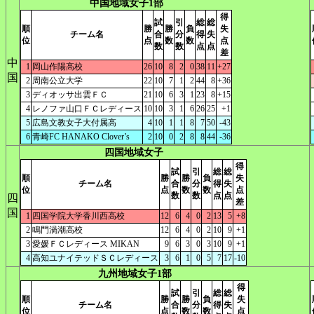
中国地域女子1部
得
試
引
総
総
順
勝
勝
負
失
チーム名
合
分
得
失
位
点
数
数
点
数
数
点
点
差
中
1
岡山作陽高校
26
10
8
2
0
38
11
+27
国
2
周南公立大学
22
10
7
1
2
44
8
+36
3
ディオッサ出雲ＦＣ
21
10
6
3
1
23
8
+15
4
レノファ山口ＦＣレディース
10
10
3
1
6
26
25
+1
5
広島文教女子大付属高
4
10
1
1
8
7
50
-43
6
青崎FC HANAKO Clover’s
2
10
0
2
8
8
44
-36
四国地域女子
得
試
引
総
総
順
勝
勝
負
失
チーム名
合
分
得
失
位
点
数
数
点
数
数
点
点
四
差
国
1
四国学院大学香川西高校
12
6
4
0
2
13
5
+8
2
鳴門渦潮高校
12
6
4
0
2
10
9
+1
3
愛媛ＦＣレディース MIKAN
9
6
3
0
3
10
9
+1
4
高知ユナイテッドＳＣレディース
3
6
1
0
5
7
17
-10
九州地域女子1部
得
試
引
総
総
順
勝
勝
負
失
チーム名
合
分
得
失
位
点
数
数
点