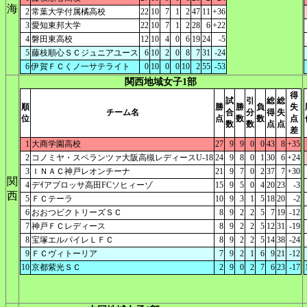
海
2
常葉大学付属橘高校
22
10
7
1
2
47
11
+36
3
愛知東邦大学
22
10
7
1
2
28
6
+22
4
磐田東高校
12
10
4
0
6
19
24
-5
5
藤枝順心ＳＣジュニアユース
6
10
2
0
8
7
31
-24
6
伊賀ＦＣくノ一サテライト
0
10
0
0
10
2
55
-53
関西地域女子1部
得
試
引
総
総
順
勝
勝
負
失
チーム名
合
分
得
失
位
点
数
数
点
数
数
点
点
差
1
大商学園高校
27
9
9
0
0
43
8
+35
2
コノミヤ・スペランツァ大阪高槻レディースU-18
24
9
8
0
1
30
6
+24
3
ＩＮＡＣ神戸レオンチーナ
21
9
7
0
2
37
7
+30
関
4
デｲアブロッサ高田FCソヒィーゾ
15
9
5
0
4
20
23
-3
西
5
ＦＣテーラ
10
9
3
1
5
18
20
-2
6
おおつビクトリーズＳＣ
8
9
2
2
5
7
19
-12
7
神戸ＦＣレディース
8
9
2
2
5
12
31
-19
8
宝塚エルパイレＬＦＣ
8
9
2
2
5
14
38
-24
9
ＦＣヴィトーリア
7
9
2
1
6
9
21
-12
10
京都紫光ＳＣ
2
9
0
2
7
6
23
-17