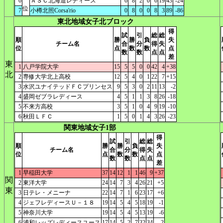
6
ＡＳＣ北海道レディース
6
8
2
0
6
19
43
-24
位
7
小樽北照Corsa'rio
0
8
0
0
8
3
89
-86
東北地域女子北ブロック
得
試
引
総
総
順
勝
勝
負
失
チーム名
合
分
得
失
位
点
数
数
点
数
数
点
点
差
東
1
八戸学院大学
15
5
5
0
0
42
4
+38
北
2
専修大学北上高校
12
5
4
0
1
22
7
+15
3
水沢ユナイテッドＦＣプリンセス
9
5
3
0
2
11
13
-2
4
盛岡ゼブラレディース
4
5
1
1
3
8
26
-18
5
不来方高校
3
5
1
0
4
9
19
-10
6
秋田ＬＦＣ
1
5
0
1
4
3
26
-23
関東地域女子1部
得
試
引
総
総
順
勝
勝
負
失
チーム名
合
分
得
失
位
点
数
数
点
数
数
点
点
差
1
早稲田大学
37
14
12
1
1
46
9
+37
関
2
東洋大学
24
14
7
3
4
26
21
+5
東
3
日テレ・メニーナ
22
14
7
1
6
23
17
+6
4
ジェフレディースＵ－１８
19
14
5
4
5
18
19
-1
5
神奈川大学
19
14
5
4
5
13
19
-6
6
浦和レッズレディースユース
17
14
5
2
7
32
34
-2