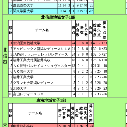
7
慶應義塾大学
11
14
3
2
9
17
40
-23
8
関東学園大学
10
14
3
1
10
15
31
-16
北信越地域女子1部
得
試
引
総
総
順
勝
勝
負
失
チーム名
合
分
得
失
位
点
数
数
点
数
数
点
点
差
1
新潟医療福祉大学
24
9
8
0
1
40
7
+33
2
アルビレックス新潟レディースＵ１８
24
9
8
0
1
39
6
+33
北
3
JAPANサッカーカレッジレディース
24
9
8
0
1
32
5
+27
信
4
福井工業大付属福井高校
18
9
6
0
3
26
6
+20
越
5
ＡＣ長野パルセイロ・シュヴェスター
13
9
4
1
4
21
31
-10
6
ＡＣ信州大学
8
9
2
2
5
7
25
-18
7
福井工業大学
7
9
2
1
6
7
23
-16
8
グランセナ新潟レディース
5
9
1
2
6
6
26
-20
9
北陸大学
4
9
1
1
7
3
26
-23
10
富山レディースＳＣ
4
9
1
1
7
7
33
-26
東海地域女子1部
得
試
引
総
総
順
勝
勝
負
失
チーム名
合
分
得
失
位
点
数
数
点
数
数
点
点
差
東
1
藤枝順心高校
27
10
9
0
1
26
2
+24