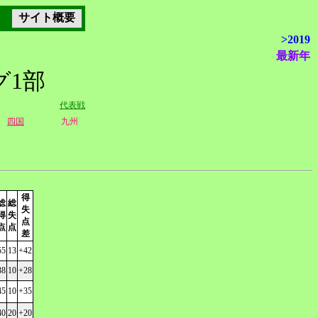
サイト概要
>2019
最新年
グ1部
代表戦
四国
九州
得
総
総
失
得
失
点
点
点
差
55
13
+42
38
10
+28
45
10
+35
40
20
+20