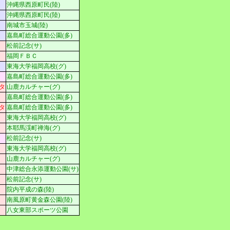
沖縄県西原町民(陸)
沖縄県西原町民(陸)
南城市玉城(陸)
嘉島町総合運動公園(多)
松前記念(サ)
福岡ＦＢＣ
東海大学福岡高校(グ)
嘉島町総合運動公園(多)
タ
山鹿カルチャー(グ)
嘉島町総合運動公園(多)
タ
嘉島町総合運動公園(多)
東海大学福岡高校(グ)
本耶馬渓町禅海(グ)
松前記念(サ)
東海大学福岡高校(グ)
山鹿カルチャー(グ)
中津総合永添運動公園(サ)
松前記念(サ)
院内平成の森(陸)
南風原町黄金森公園(陸)
八女東部スポーツ公園