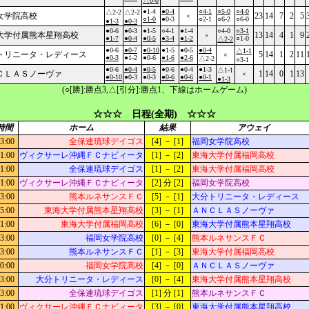
△0-0
●1-4
●0-4
○4-1
○5-0
○4-0
△2-2
△2-2
女学院高校
23
14
7
2
5
×
○1-0
●0-3
○2-1
○6-2
○6-0
●1-3
●0-3
●0-6
●0-3
●1-5
○4-1
●1-4
○4-0
○3-1
大学付属熊本星翔高校
13
14
4
1
9
×
●1-7
●0-4
●0-5
●3-4
●1-2
○1-0
△2-2
●0-6
●0-7
●0-10
●1-5
●0-5
●0-4
△1-1
トリニータ・レディース
5
14
1
2
11
×
●0-3
●1-2
●0-6
●1-6
●2-6
△2-2
○3-1
●0-6
●0-4
●0-5
●0-6
●0-4
●1-3
△1-1
ＣＬＡＳノーヴァ
1
14
0
1
13
×
●0-10
●0-3
●0-3
●0-6
●0-6
●0-1
●1-3
(○[勝]:勝点3,△[引分]:勝点1、下線はホームゲーム)
☆☆☆ 日程(全期) ☆☆☆
時間
ホーム
結果
アウェイ
3:00
全保連琉球デイゴス
[4] － [1]
福岡女学院高校
1:00
ヴィクサーレ沖縄ＦＣナビィータ
[1] － [2]
東海大学付属福岡高校
1:00
全保連琉球デイゴス
[1] － [2]
東海大学付属福岡高校
1:00
ヴィクサーレ沖縄ＦＣナビィータ
[2] 分 [2]
福岡女学院高校
3:00
熊本ルネサンスＦＣ
[5] － [1]
大分トリニータ・レディース
5:00
東海大学付属熊本星翔高校
[3] － [1]
ＡＮＣＬＡＳノーヴァ
1:00
東海大学付属福岡高校
[6] － [0]
東海大学付属熊本星翔高校
3:00
福岡女学院高校
[0] － [4]
熊本ルネサンスＦＣ
3:00
熊本ルネサンスＦＣ
[1] － [3]
東海大学付属福岡高校
0:00
福岡女学院高校
[4] － [0]
ＡＮＣＬＡＳノーヴァ
3:00
大分トリニータ・レディース
[0] － [4]
東海大学付属熊本星翔高校
3:00
全保連琉球デイゴス
[1] 分 [1]
熊本ルネサンスＦＣ
1:00
ヴィクサーレ沖縄ＦＣナビィータ
[3] － [0]
東海大学付属熊本星翔高校