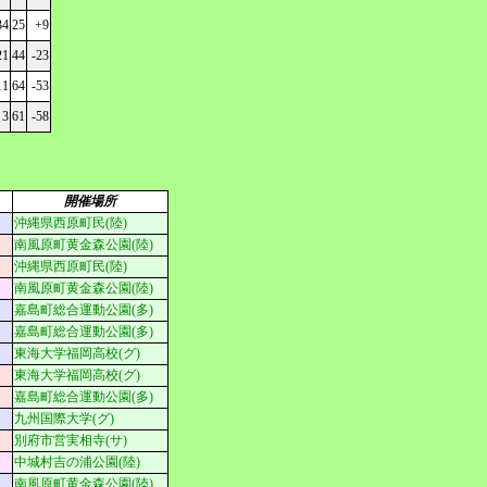
34
25
+9
21
44
-23
11
64
-53
3
61
-58
開催場所
沖縄県西原町民(陸)
南風原町黄金森公園(陸)
沖縄県西原町民(陸)
南風原町黄金森公園(陸)
嘉島町総合運動公園(多)
嘉島町総合運動公園(多)
東海大学福岡高校(グ)
東海大学福岡高校(グ)
嘉島町総合運動公園(多)
九州国際大学(グ)
別府市営実相寺(サ)
中城村吉の浦公園(陸)
南風原町黄金森公園(陸)