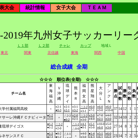
表大会
統計情報
女子大会
ＴＥＡＭ
18-2019年九州女子サッカーリー
Ｌ１部
Ｌ２部
チャレ
カップ
地域Ｌ
東北
関東
北信越
東海
関西
中国
総合成績
全期
☆☆☆ 順位表(全期) ☆☆☆
東
琉
福
熊
ア
Ｖ
熊
大
試
引
海
球
岡
星
ン
勝
勝
負
チーム名
沖
本
分
合
分
福
デ
女
翔
ク
点
数
数
縄
Ｒ
Ｌ
数
数
高
イ
高
高
Ｎ
○2-1
○2-1
○3-1
○6-0
○6-0
○6-0
△2-2
大学付属福岡高校
37
14
12
1
1
×
●0-3
○2-1
○3-2
○7-1
○3-0
○10-0
○3-1
●1-2
○2-0
○3-0
○7-0
○4-0
△2-2
△2-2
クサーレ沖縄ＦＣナビィータ
32
14
10
2
2
×
○3-0
○2-1
○4-0
○2-1
○3-0
●0-2
○3-0
●1-2
○4-1
○5-1
○10-0
○5-0
△2-2
△1-1
連琉球デイゴス
27
14
8
3
3
×
●1-2
●0-1
○5-0
○6-0
○3-0
○2-0
△0-0
●1-3
●0-2
○4-0
●1-4
○5-1
○6-0
△1-1
ルネサンスＦＣ
23
14
7
2
5
×
●2-3
●1-2
○3-0
○4-3
○6-1
○6-0