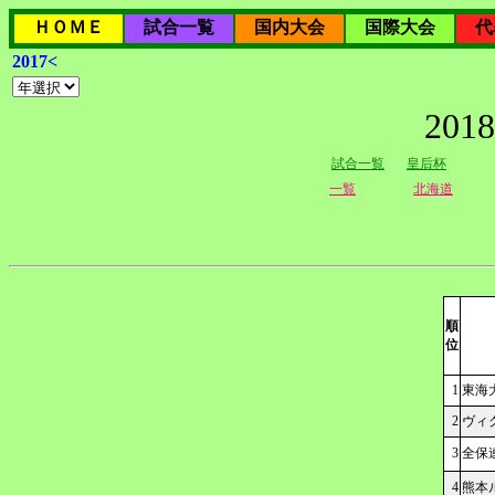
ＨＯＭＥ
試合一覧
国内大会
国際大会
代
2017<
20
試合一覧
皇后杯
一覧
北海道
順
位
1
東海
2
ヴィ
3
全保
4
熊本