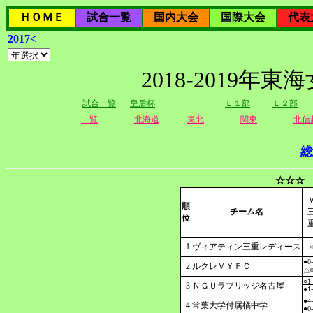
ＨＯＭＥ
試合一覧
国内大会
国際大会
代表
2017<
2018-2019
試合一覧
皇后杯
Ｌ１部
Ｌ２部
一覧
北海道
東北
関東
北信
総
☆☆☆ 
順
チーム名
位
1
ヴィアティン三重レディース
●0
2
ルクレＭＹＦＣ
△0
○1
3
ＮＧＵラブリッジ名古屋
●1
●4
4
常葉大学付属橘中学
●0