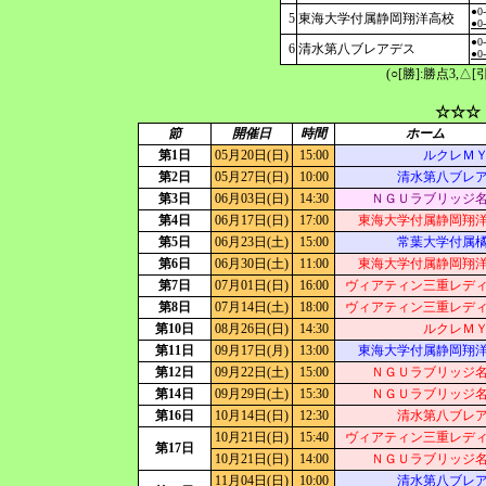
●0
5
東海大学付属静岡翔洋高校
●0
●0
6
清水第八ブレアデス
●0
(○[勝]:勝点3,
☆☆☆
節
開催日
時間
ホーム
第1日
05月20日(日)
15:00
ルクレＭ
第2日
05月27日(日)
10:00
清水第八ブレ
第3日
06月03日(日)
14:30
ＮＧＵラブリッジ
第4日
06月17日(日)
17:00
東海大学付属静岡翔
第5日
06月23日(土)
15:00
常葉大学付属
第6日
06月30日(土)
11:00
東海大学付属静岡翔
第7日
07月01日(日)
16:00
ヴィアティン三重レデ
第8日
07月14日(土)
18:00
ヴィアティン三重レデ
第10日
08月26日(日)
14:30
ルクレＭ
第11日
09月17日(月)
13:00
東海大学付属静岡翔
第12日
09月22日(土)
15:00
ＮＧＵラブリッジ
第14日
09月29日(土)
15:30
ＮＧＵラブリッジ
第16日
10月14日(日)
12:30
清水第八ブレ
10月21日(日)
15:40
ヴィアティン三重レデ
第17日
10月21日(日)
14:00
ＮＧＵラブリッジ
11月04日(日)
10:00
清水第八ブレ