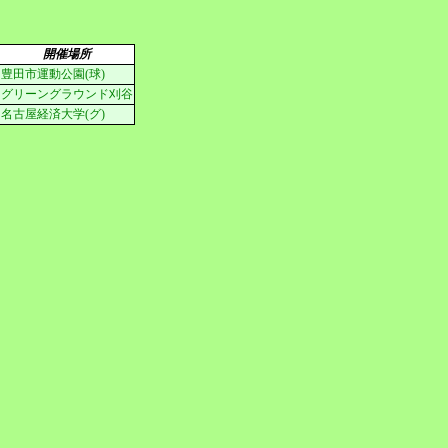
開催場所
豊田市運動公園(球)
グリーングラウンド刈谷
名古屋経済大学(グ)