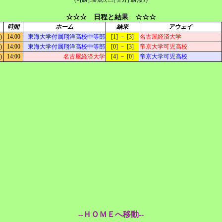
☆☆☆ 日程と結果 ☆☆☆
時間
ホーム
結果
アウェイ
)
14:00
東海大学付属翔洋高校中等部
[1] － [3]
名古屋経済大学
)
14:00
東海大学付属翔洋高校中等部
[0] － [3]
帝京大学可児高校
)
14:00
名古屋経済大学
[4] － [0]
帝京大学可児高校
--ＨＯＭＥへ移動--