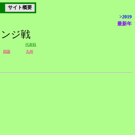
サイト概要
>2019
最新年
レンジ戦
代表戦
四国
九州