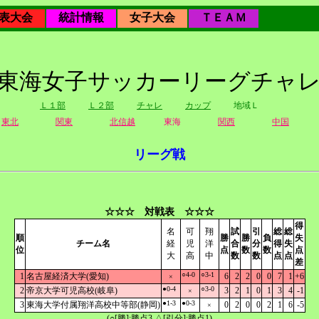
表大会
統計情報
女子大会
ＴＥＡＭ
9年東海女子サッカーリーグチャ
Ｌ１部
Ｌ２部
チャレ
カップ
地域Ｌ
東北
関東
北信越
東海
関西
中国
リーグ戦
☆☆☆ 対戦表 ☆☆☆
得
名
可
翔
試
引
総
総
順
勝
勝
負
失
チーム名
経
児
洋
合
分
得
失
位
点
数
数
点
大
高
中
数
数
点
点
差
○4-0
○3-1
1
名古屋経済大学(愛知)
6
2
2
0
0
7
1
+6
×
●0-4
○3-0
2
帝京大学可児高校(岐阜)
3
2
1
0
1
3
4
-1
×
●1-3
●0-3
3
東海大学付属翔洋高校中等部(静岡)
0
2
0
0
2
1
6
-5
×
(○[勝]:勝点3,△[引分]:勝点1)