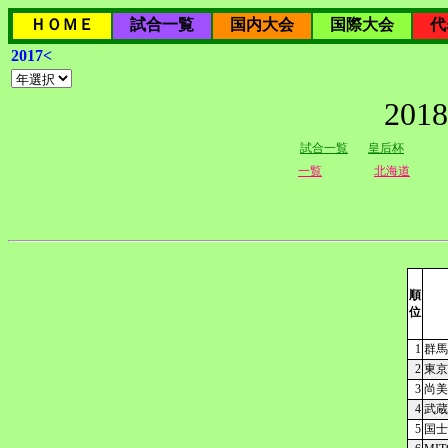
ＨＯＭＥ
試合一覧
国内大会
国際大会
代
2017<
20
試合一覧
皇后杯
一覧
北海道
順
位
1
群馬
2
東京
3
尚美
4
武蔵
5
国士