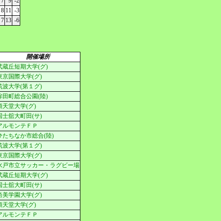
7
9
-2
8
11
-3
7
13
-6
開催場所
武蔵丘短期大学(グ)
東京国際大学(グ)
筑波大学(第１グ)
鉾田町総合公園(陸)
順天堂大学(グ)
国士舘大町田(サ)
アルモンテＦＰ
ひたちなか市総合(陸)
筑波大学(第１グ)
東京国際大学(グ)
水戸市立サッカー・ラグビー場
武蔵丘短期大学(グ)
国士舘大町田(サ)
尚美学園大学(グ)
順天堂大学(グ)
アルモンテＦＰ