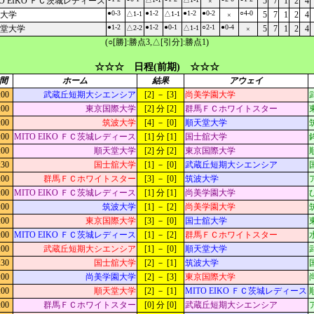
TO EIKO ＦＣ茨城レディース
5
7
1
2
4
×
●0-3
●1-2
●1-2
●0-2
○4-0
大学
△1-1
△1-1
5
7
1
2
4
×
●1-2
●1-2
●0-1
○2-1
●0-4
堂大学
△2-2
△1-1
5
7
1
2
4
×
(○[勝]:勝点3,△[引分]:勝点1)
☆☆☆ 日程(前期) ☆☆☆
間
ホーム
結果
アウェイ
:00
武蔵丘短期大シエンシア
[2] － [3]
尚美学園大学
:00
東京国際大学
[2] 分 [2]
群馬ＦＣホワイトスター
:00
筑波大学
[4] － [0]
順天堂大学
:00
MITO EIKO ＦＣ茨城レディース
[1] 分 [1]
国士舘大学
:00
順天堂大学
[2] 分 [2]
東京国際大学
:30
国士舘大学
[1] － [0]
武蔵丘短期大シエンシア
:00
群馬ＦＣホワイトスター
[3] － [0]
筑波大学
:00
MITO EIKO ＦＣ茨城レディース
[1] 分 [1]
尚美学園大学
:00
筑波大学
[1] － [2]
尚美学園大学
:00
東京国際大学
[3] － [0]
国士舘大学
:00
MITO EIKO ＦＣ茨城レディース
[1] － [2]
群馬ＦＣホワイトスター
:00
武蔵丘短期大シエンシア
[1] － [0]
順天堂大学
:30
国士舘大学
[2] － [1]
筑波大学
:00
尚美学園大学
[2] － [3]
東京国際大学
:00
順天堂大学
[2] － [1]
MITO EIKO ＦＣ茨城レディース
:00
群馬ＦＣホワイトスター
[0] 分 [0]
武蔵丘短期大シエンシア