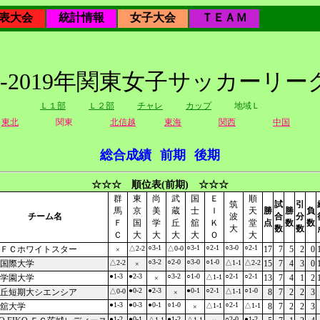
表大会
統計情報
女子大会
ＴＥＡＭ
18-2019年関東女子サッカーリー
Ｌ１部
Ｌ２部
チャレ
カップ
地域Ｌ
東北
関東
北信越
東海
関西
中国
総合成績
前期
後期
☆☆☆ 順位表(前期) ☆☆☆
群
東
尚
武
国
Ｅ
順
筑
試
引
馬
京
美
蔵
士
Ｉ
天
勝
勝
負
チーム名
波
合
分
Ｆ
国
学
丘
舘
Ｋ
堂
点
数
数
大
数
数
Ｃ
大
大
大
大
Ｏ
大
○3-1
○3-1
○2-1
○3-0
○2-1
ＦＣホワイトスター
△2-2
△0-0
17
7
5
2
0
×
○3-2
○2-0
○3-0
○1-0
国際大学
△2-2
△1-1
△2-2
15
7
4
3
0
×
●1-3
●2-3
○3-2
○1-0
○2-1
○2-1
学園大学
△1-1
13
7
4
1
2
×
●0-2
●2-3
●0-1
○2-1
○1-0
丘短期大シエンシア
△0-0
△1-1
8
7
2
2
3
×
●1-3
●0-3
●0-1
○1-0
○2-1
舘大学
△1-1
△1-1
8
7
2
2
3
×
●1-2
●0-1
●1-2
○2-0
●1-2
△1-1
△1-1