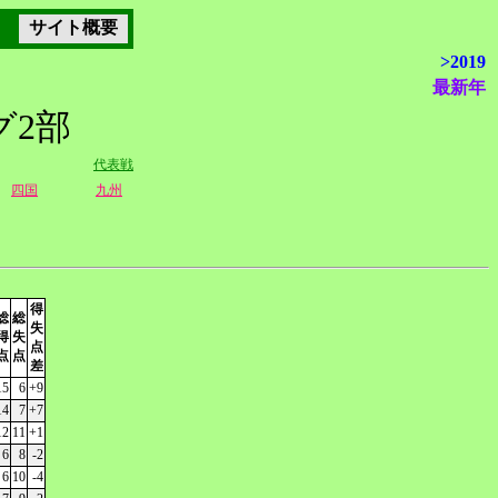
サイト概要
>2019
最新年
グ2部
代表戦
四国
九州
得
総
総
失
得
失
点
点
点
差
15
6
+9
14
7
+7
12
11
+1
6
8
-2
6
10
-4