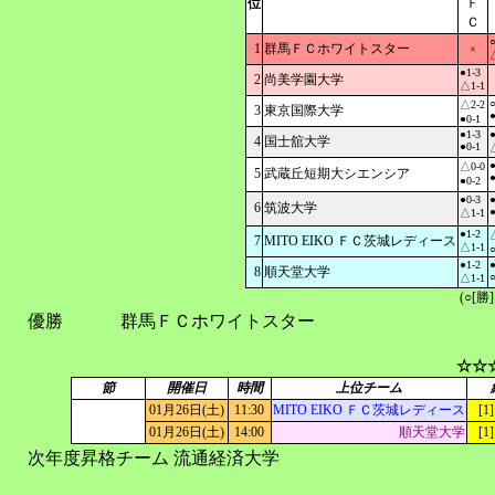
位
Ｆ
Ｃ
○
1
群馬ＦＣホワイトスター
×
●1-3
2
尚美学園大学
△1-1
○
△2-2
3
東京国際大学
●
●0-1
●1-3
●
4
国士舘大学
●0-1
●
△0-0
5
武蔵丘短期大シエンシア
●
●0-2
●0-3
●
6
筑波大学
●
△1-1
●1-2
7
MITO EIKO ＦＣ茨城レディース
△1-1
○
●1-2
●
8
順天堂大学
○
△1-1
(○[勝
優勝
群馬ＦＣホワイトスター
☆☆
節
開催日
時間
上位チーム
01月26日(土)
11:30
MITO EIKO ＦＣ茨城レディース
[1]
01月26日(土)
14:00
順天堂大学
[1]
次年度昇格チーム
流通経済大学