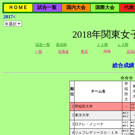
ＨＯＭＥ
試合一覧
国内大会
国際大会
代表
2017<
2018年関東
試合一覧
皇后杯
Ｌ１部
Ｌ２部
一覧
北海道
東北
関東
北信
総合成績
☆☆☆
早
順
稲
チーム名
位
田
大
○3
1
早稲田大学
×
○2
●0-3
2
東洋大学
●0-2
○3-1
●0
3
日テレ・メニーナ
●0-1
●1
●1-4
●0
4
ジェフレディースＵ－１８
●0
△2-2