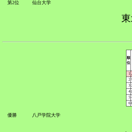
第2位
仙台大学
東
順
位
1
2
3
4
5
6
優勝
八戸学院大学