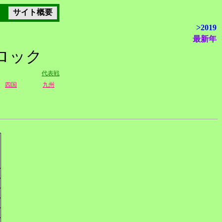
サイト概要
>2019
最新年
ロック
代表戦
四国
九州