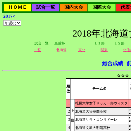
ＨＯＭＥ
試合一覧
国内大会
国際大会
代表
2017<
2018年北海
試合一覧
皇后杯
Ｌ１部
Ｌ２部
一覧
北海道
東北
関東
北信
総合成績
☆☆☆
順
チーム名
位
1
札幌大学女子サッカー部ヴィスタ
△
上
2
北海道大谷室蘭高校
●
●
3
北海道リラ・コンサドーレ
位
●
●
4
北海道文教大明清高校
●