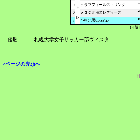
△
5
クラブフィールズ・リンダ
下
●
6
ＡＳＣ北海道レディース
位
●
7
小樽北照Corsa'rio
(○[勝
優勝
札幌大学女子サッカー部ヴィスタ
>ページの先頭へ
--