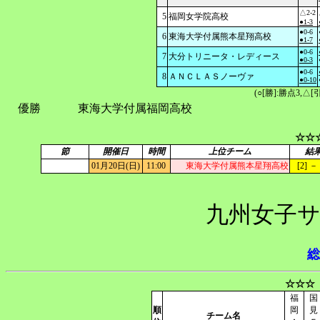
△2-2
5
福岡女学院高校
●1-3
●0-6
6
東海大学付属熊本星翔高校
●1-7
●0-6
7
大分トリニータ・レディース
●0-3
●0-6
8
ＡＮＣＬＡＳノーヴァ
●0-10
(○[勝]:勝点3,
優勝
東海大学付属福岡高校
☆☆
節
開催日
時間
上位チーム
結
01月20日(日)
11:00
東海大学付属熊本星翔高校
[2] － 
九州女子サ
総
☆☆☆
福
国
順
岡
見
チーム名