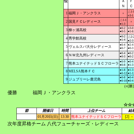
位
Ａ
Ｆ
Ｎ
Ｃ
△1-
1
福岡Ｊ・アンクラス
×
○3-1
△1-1
2
国見ＦＣレディース
×
●1-3
●0-2
○3-0
3
柳ヶ浦高校
●0-5
●1-6
●0-2
△2-
4
秀学館高校
●1-4
●2-3
●0-4
●2-4
5
ヴェルスパ大分レディース
●0-7
●0-3
●0-4
●0-2
6
ＮＷ北九州レディース
●0-3
●0-2
●0-9
●0-4
7
熊本ユナイテッドＳＣフローラ
●0-8
●1-3
●1-8
●1-3
8
MELSA熊本ＦＣ
●0-12
●1-1
●0-8
●0-4
9
ジュブリーレ鹿児島
●0-10
●0-4
(○[勝
優勝
福岡Ｊ・アンクラス
☆☆
節
開催日
時間
上位チーム
結
01月20日(日)
13:30
熊本ユナイテッドＳＣフローラ
[2] －
次年度昇格チーム
八代フューチャーズ・レディース