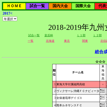
ＨＯＭＥ
試合一覧
国内大会
国際大会
代表
2017<
2018-2019
試合一覧
皇后杯
Ｌ１部
Ｌ２部
一覧
北海道
東北
関東
北信
総合
☆☆☆
東
順
海
チーム名
位
福
高
1
東海大学付属福岡高校
×
●1-2
2
ヴィクサーレ沖縄ＦＣナビィータ
○3-0
●1-2
3
全保連琉球デイゴス
●1-2
●1-3
4
熊本ルネサンスＦＣ
●2-3