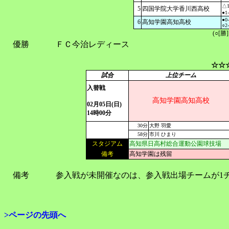
△1
5
四国学院大学香川西高校
●1
●0
6
高知学園高知高校
○2
(○[勝
優勝
ＦＣ今治レディース
☆☆
試合
上位チーム
入替戦
高知学園高知高校
02月05日(日)
14時00分
30分
大野 羽愛
58分
市川 ひまり
スタジアム
高知県日高村総合運動公園球技場
備考
高知学園は残留
備考
参入戦が未開催なのは、参入戦出場チームが1
>ページの先頭へ