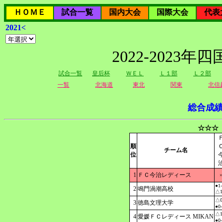
ＨＯＭＥ
試合一覧
国内大会
国際大会
代表
2021<
2022-202
試合一覧
皇后杯
ＷＥＬ
Ｌ１部
Ｌ２部
一覧
北海道
東北
関東
北信
総合成
☆☆☆
順
チーム名
位
1
ＦＣ今治レディース
●1
2
鳴門渦潮高校
△1
△0
3
徳島文理大学
●0
△1
4
愛媛ＦＣレディース MIKAN
●0