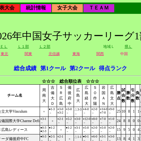
表大会
統計情報
女子大会
ＴＥＡＭ
2026年中国女子サッカーリーグ1
ＥＬ
Ｌ１部
Ｌ２部
地域Ｌ
県Ｌ
東北
関東
北信越
東海
関西
中国
総合成績
第1クール
第2クール
得点ランク
☆☆☆ 総合順位表 ☆☆☆
吉
Ｓ
備
広
Ｓ
岩
広
周
広
試
引
備
Ｒ
後
島
Ｏ
国
島
勝
勝
負
チーム名
南
島
合
分
大
広
府
経
作
Ａ
文
点
数
数
大
大
数
数
Ｄ
島
中
大
陽
Ｎ
大
●1-3
○3-0
○3-0
○4-0
○2-0
○14-0
○9-0
△3-3
立大学Vinculum
25
10
8
1
1
×
○3-2
○7-0
－
－
－
－
－
－
○3-1
○2-1
○5-2
○3-0
○12-0
○8-0
○7-0
○1-0
備国際大学Charme Defi
24
8
8
0
0
×
－
－
－
－
－
－
－
－
●0-3
●1-2
●1-2
○3-1
○5-0
○2-0
○5-0
○2-0
Ｃ広島レディース
15
9
5
0
4
×
●2-3
－
－
－
－
－
－
－
●0-3
●2-5
○2-1
●0-1
○6-0
○3-1
○3-0
△1-1
ィーダ備後府中FC
13
8
4
1
3
×
－
－
－
－
－
－
－