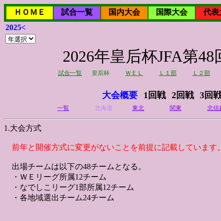
ＨＯＭＥ
試合一覧
国内大会
国際大会
代表
2025<
2026年皇后杯JFA
試合一覧
皇后杯
ＷＥＬ
Ｌ１部
Ｌ２部
大会概要
1回戦
2回戦
3回
一覧
北海道
東北
関東
北信
1.大会方式
前年と開催方式に変更がないことを前提に記載しています
出場チームは以下の48チームとなる。
・ＷＥリーグ所属12チーム
・なでしこリーグ1部所属12チーム
・各地域選出チーム24チーム