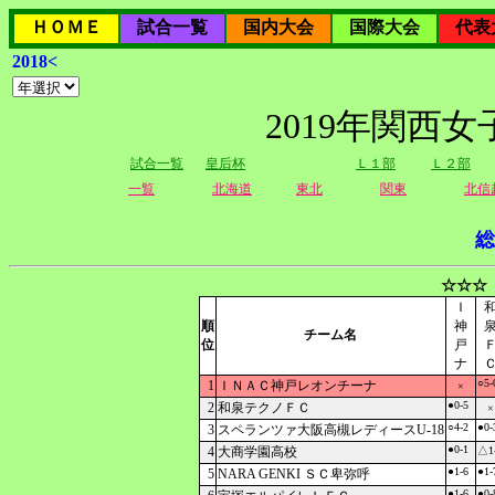
ＨＯＭＥ
試合一覧
国内大会
国際大会
代表
2018<
2019年関西
試合一覧
皇后杯
Ｌ１部
Ｌ２部
一覧
北海道
東北
関東
北信
総
☆☆☆
Ｉ
順
神
チーム名
位
戸
ナ
○5-
1
ＩＮＡＣ神戸レオンチーナ
×
●0-5
2
和泉テクノＦＣ
×
○4-2
●0-
3
スペランツァ大阪高槻レディースU-18
●0-1
4
大商学園高校
△1
●1-6
●1-
5
NARA GENKI ＳＣ卑弥呼
●1-6
●0-