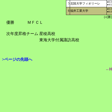
●0-3
5
北陸大学フィオリーレ
●4-5
●0-3
6
福井工業大学
●0-3
(○[勝
優勝
ＭＦＣＬ
次年度昇格チーム
星稜高校
東海大学付属諏訪高校
>ページの先頭へ
--