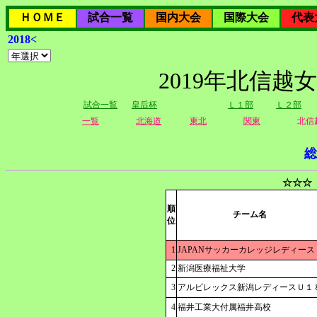
ＨＯＭＥ
試合一覧
国内大会
国際大会
代表
2018<
2019年北信越
試合一覧
皇后杯
Ｌ１部
Ｌ２部
一覧
北海道
東北
関東
北信
総
☆☆☆
順
チーム名
位
1
JAPANサッカーカレッジレディース
2
新潟医療福祉大学
3
アルビレックス新潟レディースＵ１
4
福井工業大付属福井高校