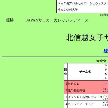
5
ＡＣ長野パルセイロ・シュヴェスタ
6
ＡＣ信州大学
(○[勝
優勝
JAPANサッカーカレッジレディース
北信越女子
総
☆☆☆
Ｍ
順
Ｆ
チーム名
位
Ｃ
Ｌ
1
ＭＦＣＬ
×
○3-1
2
佐久長聖高校
●0-3
△1-
3
グランセナ新潟レディース
●0-2
●1-3
4
富山レディースＳＣ
●0-4