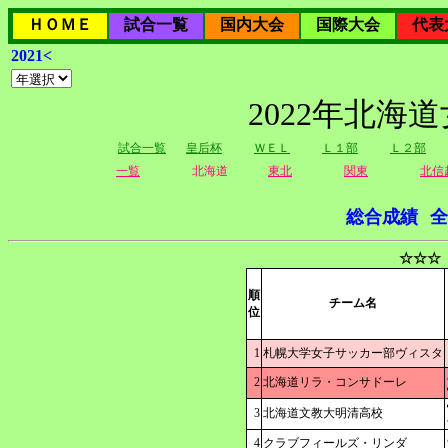
ＨＯＭＥ
試合一覧
国内大会
国際大会
代表
2021<
2022年北海
試合一覧
皇后杯
ＷＥＬ
Ｌ１部
Ｌ２部
一覧
北海道
東北
関東
北信
総合成績
全
☆☆☆
順
チーム名
位
1
札幌大学女子サッカー部ヴィスタ
2
北海道リラ・コンサドーレ
3
北海道文教大明清高校
4
クラブフィールズ・リンダ