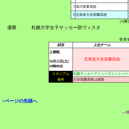
5
旭川実業高校
6
北海道大谷室蘭高校
(○[勝
優勝
札幌大学女子サッカー部ヴィスタ
☆☆
試合
上位チーム
入替戦
北海道大谷室蘭高校
10月22日(土)
10時00分
スタジアム
札幌サッカーアミューズメントパー
備考
大谷室蘭高校は残留
>ページの先頭へ
--