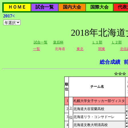
ＨＯＭＥ
試合一覧
国内大会
国際大会
代表
2017<
2018年北海
試合一覧
皇后杯
Ｌ１部
Ｌ２部
一覧
北海道
東北
関東
北信
総合成績
☆☆☆
順
チーム名
位
1
札幌大学女子サッカー部ヴィスタ
△
上
2
北海道大谷室蘭高校
●
●
3
北海道リラ・コンサドーレ
位
●
●
4
北海道文教大明清高校
●