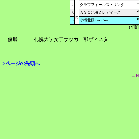
△
5
クラブフィールズ・リンダ
下
●
6
ＡＳＣ北海道レディース
位
●
7
小樽北照Corsa'rio
(○[勝
優勝
札幌大学女子サッカー部ヴィスタ
>ページの先頭へ
--