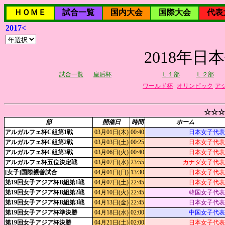
ＨＯＭＥ
試合一覧
国内大会
国際大会
代表
2017<
2018年日
試合一覧
皇后杯
Ｌ１部
Ｌ２部
ワールド杯
オリンピック
ア
☆☆☆
節
開催日
時間
ホーム
アルガルフェ杯C組第1戦
03月01日(木)
00:40
日本女子代表
アルガルフェ杯C組第2戦
03月03日(土)
00:25
日本女子代表
アルガルフェ杯C組第3戦
03月06日(火)
00:40
日本女子代表
アルガルフェ杯五位決定戦
03月07日(水)
23:55
カナダ女子代表
[女子]国際親善試合
04月01日(日)
13:30
日本女子代表
第19回女子アジア杯B組第1戦
04月07日(土)
22:45
日本女子代表
第19回女子アジア杯B組第2戦
04月10日(火)
22:45
韓国女子代表
第19回女子アジア杯B組第3戦
04月13日(金)
22:45
日本女子代表
第19回女子アジア杯準決勝
04月18日(水)
02:00
中国女子代表
第19回女子アジア杯決勝
04月21日(土)
02:00
日本女子代表