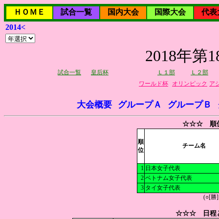
ＨＯＭＥ
試合一覧
国内大会
国際大会
代表
2014<
2018年
試合一覧
皇后杯
Ｌ１部
Ｌ２部
ワールド杯
オリンピック
ア
大会概要
グループＡ
グループＢ
☆☆☆ 順
順
チーム名
位
1
日本女子代表
2
ベトナム女子代表
3
タイ女子代表
(○[勝
☆☆☆ 日程