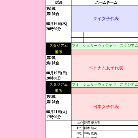
試合
ホームチーム
第1戦
第1試合
タイ女子代表
08月16日(木)
20時30分
スタジアム
ブミ・シュリーヴィジャヤ・スタジアム:現地1
備考
第2戦
第1試合
ベトナム女子代表
08月19日(日)
20時30分
スタジアム
ブミ・シュリーヴィジャヤ・スタジアム:現地1
備考
第3戦
第1試合
日本女子代表
08月21日(火)
17時00分
05分
菅澤 優衣香
17分
籾木 結花
38分
中島 依美