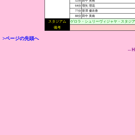
52分
田中 美南
64分
増矢 理花
77分
菅澤 優衣香
88分
田中 美南
スタジアム
ゲロラ・シュリーヴィジャヤ・スタジアム:現地
備考
>ページの先頭へ
--