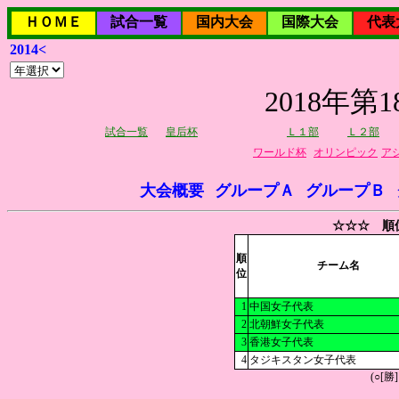
ＨＯＭＥ
試合一覧
国内大会
国際大会
代表
2014<
2018年
試合一覧
皇后杯
Ｌ１部
Ｌ２部
ワールド杯
オリンピック
ア
大会概要
グループＡ
グループＢ
☆☆☆ 順
順
チーム名
位
1
中国女子代表
2
北朝鮮女子代表
3
香港女子代表
4
タジキスタン女子代表
(○[勝