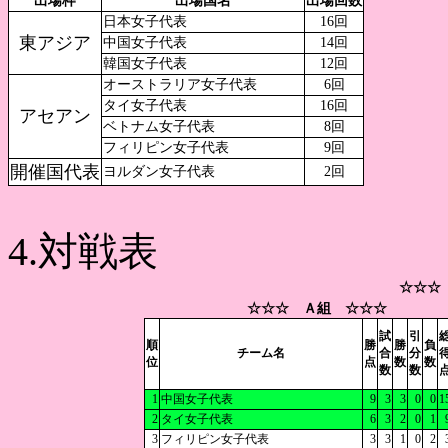
出場枠
出場国名
出場回数
日本女子代表
16回
東アジア
中国女子代表
14回
韓国女子代表
12回
オーストラリア女子代表
6回
タイ女子代表
16回
アセアン
ベトナム女子代表
8回
フィリピン女子代表
9回
開催国代表
ヨルダン女子代表
2回
4.対戦表
☆☆☆
☆☆☆ Ａ組 ☆☆☆
試
引
順
勝
勝
負
チーム名
合
分
位
点
数
数
数
数
1
中国女子代表
9
3
3
0
0
1
2
タイ女子代表
6
3
2
0
1
3
フィリピン女子代表
3
3
1
0
2