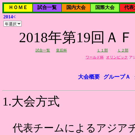
ＨＯＭＥ
試合一覧
国内大会
国際大会
代表
2014<
2018年第19回
試合一覧
皇后杯
Ｌ１部
Ｌ２部
ワールド杯
オリンピック
ア
大会概要
グループＡ
1.大会方式
代表チームによるアジアチ