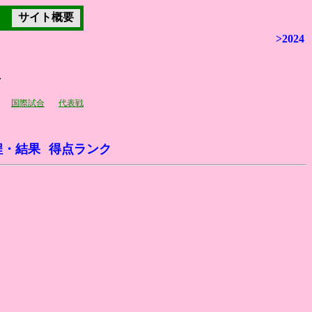
サイト概要
>2024
会
国際試合
代表戦
程・結果
得点ランク