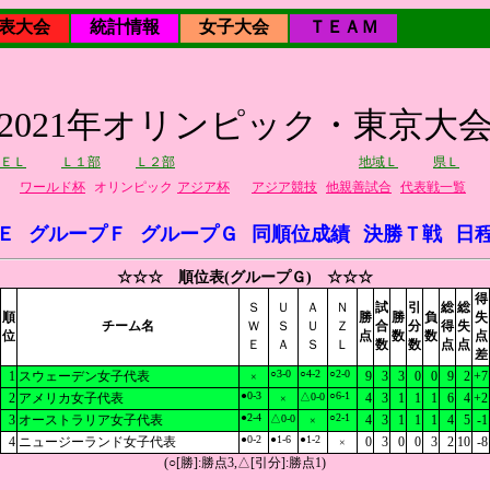
表大会
統計情報
女子大会
ＴＥＡＭ
2021年オリンピック・東京大
ＥＬ
Ｌ１部
Ｌ２部
地域Ｌ
県Ｌ
ワールド杯
オリンピック
アジア杯
アジア競技
他親善試合
代表戦一覧
Ｅ
グループＦ
グループＧ
同順位成績
決勝Ｔ戦
日
☆☆☆ 順位表(グループＧ) ☆☆☆
得
Ｓ
Ｕ
Ａ
Ｎ
試
引
総
総
順
勝
勝
負
失
チーム名
Ｗ
Ｓ
Ｕ
Ｚ
合
分
得
失
位
点
数
数
点
Ｅ
Ａ
Ｓ
Ｌ
数
数
点
点
差
○3-0
○4-2
○2-0
1
スウェーデン女子代表
9
3
3
0
0
9
2
+7
×
●0-3
○6-1
2
アメリカ女子代表
△0-0
4
3
1
1
1
6
4
+2
×
●2-4
○2-1
3
オーストラリア女子代表
△0-0
4
3
1
1
1
4
5
-1
×
●0-2
●1-6
●1-2
4
ニュージーランド女子代表
0
3
0
0
3
2
10
-8
×
(○[勝]:勝点3,△[引分]:勝点1)