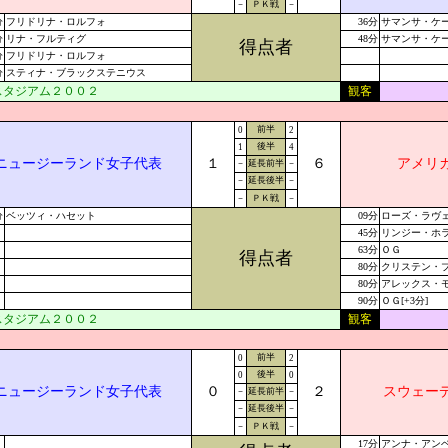
－
ＰＫ戦
－
分
フリドリナ・ロルフォ
36分
サマンサ・ケ
分
リナ・フルティグ
48分
サマンサ・ケ
得点者
分
フリドリナ・ロルフォ
分
スティナ・ブラックステニウス
スタジアム２００２
観客
前半
0
2
後半
1
4
ニュージーランド女子代表
１
６
アメリ
－
延長前半
－
－
延長後半
－
－
ＰＫ戦
－
分
ベッツィ・ハセット
09分
ローズ・ラヴ
45分
リンジー・ホ
63分
ＯＧ
得点者
80分
クリステン・
80分
アレックス・
90分
ＯＧ[+3分]
スタジアム２００２
観客
前半
0
2
後半
0
0
ニュージーランド女子代表
０
２
スウェー
－
延長前半
－
－
延長後半
－
－
ＰＫ戦
－
17分
アンナ・アン