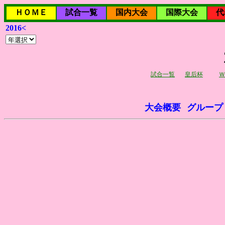
ＨＯＭＥ
試合一覧
国内大会
国際大会
代
2016<
試合一覧
皇后杯
Ｗ
大会概要
グループ