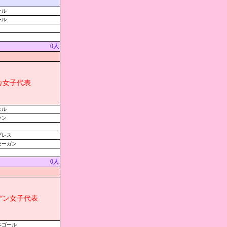
ール
ール
0人
カ女子代表
ェル
ラン
プレス
モーガン
0人
デン女子代表
ベゴール