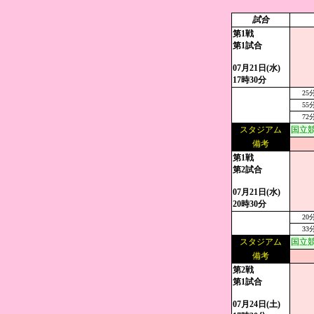
試合
第1戦
第1試合
07月21日(水)
17時30分
25
55
72
スタジアム
国立
備考
第1戦
第2試合
07月21日(水)
20時30分
20
33
スタジアム
国立
備考
第2戦
第1試合
07月24日(土)