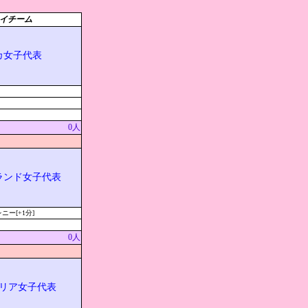
イチーム
カ女子代表
0人
ランド女子代表
ー[+1分]
0人
リア女子代表