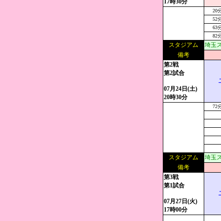
17時30分
20
52
63
82
スタジアム
埼玉
備考
第2戦
第2試合
07月24日(土)
20時30分
72
スタジアム
埼玉
備考
第3戦
第1試合
07月27日(火)
17時00分