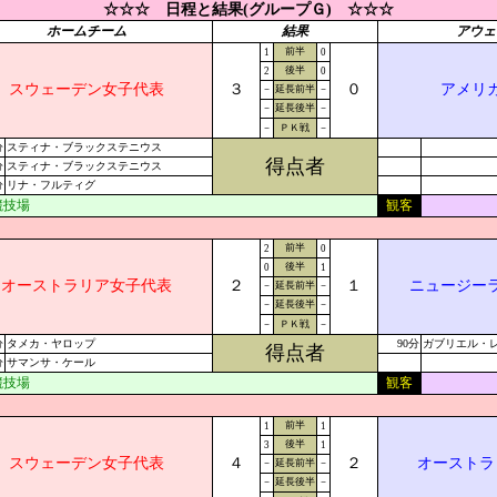
☆☆☆ 日程と結果(グループＧ) ☆☆☆
ホームチーム
結果
アウェ
前半
1
0
後半
2
0
スウェーデン女子代表
３
０
アメリ
－
延長前半
－
－
延長後半
－
－
ＰＫ戦
－
分
スティナ・ブラックステニウス
得点者
分
スティナ・ブラックステニウス
分
リナ・フルティグ
競技場
観客
前半
2
0
後半
0
1
オーストラリア女子代表
２
１
ニュージー
－
延長前半
－
－
延長後半
－
－
ＰＫ戦
－
分
タメカ・ヤロップ
90分
ガブリエル・レニ
得点者
分
サマンサ・ケール
競技場
観客
前半
1
1
後半
3
1
スウェーデン女子代表
４
２
オーストラ
－
延長前半
－
－
延長後半
－