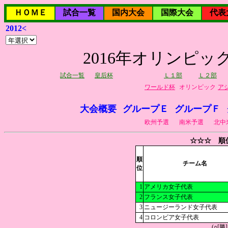
ＨＯＭＥ
試合一覧
国内大会
国際大会
代表
2012<
2016年オリンピ
試合一覧
皇后杯
Ｌ１部
Ｌ２部
ワールド杯
オリンピック
ア
大会概要
グループＥ
グループＦ
欧州予選
南米予選
北中
☆☆☆ 順
順
チーム名
位
1
アメリカ女子代表
2
フランス女子代表
3
ニュージーランド女子代表
4
コロンビア女子代表
(○[勝