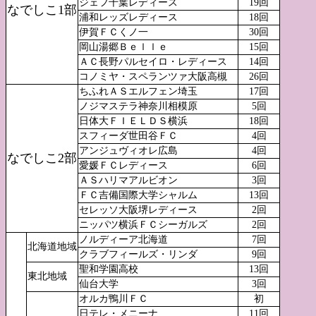
ジェフ千葉レディース
19回
なでしこ1部
浦和レッズレディース
18回
伊賀ＦＣくノ一
30回
岡山湯郷Ｂｅｌｌｅ
15回
ＡＣ長野パルセイロ・レディース
14回
コノミヤ・スペランツァ大阪高槻
26回
ちふれＡＳエルフェン埼玉
17回
ノジマステラ神奈川相模原
5回
日体大ＦＩＥＬＤＳ横浜
18回
スフィーダ世田谷ＦＣ
4回
アンジュヴィオレ広島
4回
なでしこ2部
愛媛ＦＣレディース
6回
ＡＳハリマアルビオン
3回
ＦＣ吉備国際大学シャルム
13回
セレッソ大阪堺レディース
2回
ニッパツ横浜ＦＣシーガルズ
2回
ノルディーア北海道
7回
北海道地域
クラブフィールズ・リンダ
9回
聖和学園高校
13回
東北地域
仙台大学
3回
オルカ鴨川ＦＣ
初
日テレ・メニーナ
11回