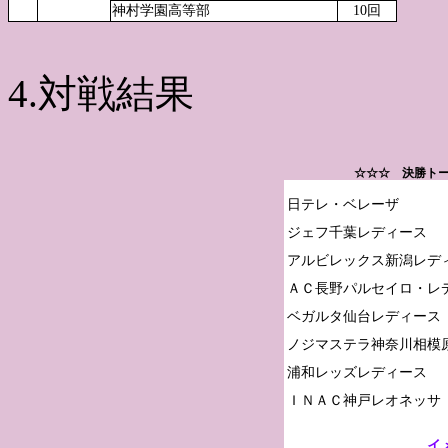
神村学園高等部
10回
4.対戦結果
☆☆☆ 決勝トー
日テレ・ベレーザ

ジェフ千葉レディース

アルビレックス新潟レディ
ＡＣ長野パルセイロ・レデ
ベガルタ仙台レディース

ノジマステラ神奈川相模原
浦和レッズレディース

イ