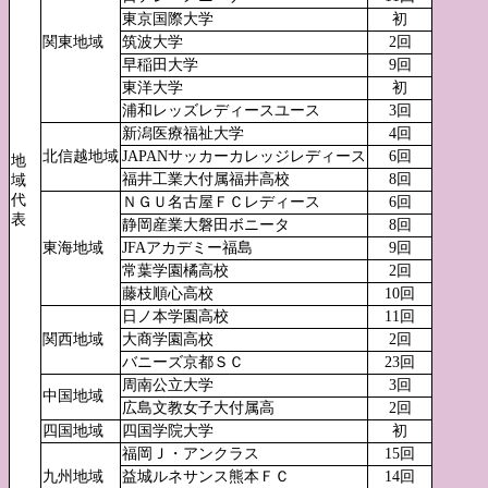
東京国際大学
初
関東地域
筑波大学
2回
早稲田大学
9回
東洋大学
初
浦和レッズレディースユース
3回
新潟医療福祉大学
4回
北信越地域
JAPANサッカーカレッジレディース
6回
地
福井工業大付属福井高校
8回
域
代
ＮＧＵ名古屋ＦＣレディース
6回
表
静岡産業大磐田ボニータ
8回
東海地域
JFAアカデミー福島
9回
常葉学園橘高校
2回
藤枝順心高校
10回
日ノ本学園高校
11回
関西地域
大商学園高校
2回
バニーズ京都ＳＣ
23回
周南公立大学
3回
中国地域
広島文教女子大付属高
2回
四国地域
四国学院大学
初
福岡Ｊ・アンクラス
15回
九州地域
益城ルネサンス熊本ＦＣ
14回