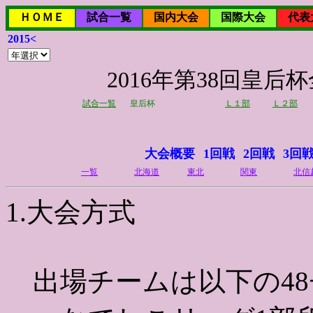
ＨＯＭＥ
試合一覧
国内大会
国際大会
代表
2015<
2016年第38回皇
試合一覧
皇后杯
Ｌ１部
Ｌ２部
大会概要
1回戦
2回戦
3回
一覧
北海道
東北
関東
北信
1.大会方式
出場チームは以下の48