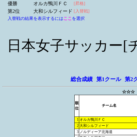
優勝
オルカ鴨川ＦＣ
[昇格]
第2位
大和シルフィード
[入替戦]
入替戦の結果を表示するには
ここ
を選択
日本女子サッカー[
総合成績
第1クール
第2
☆☆☆
順
チーム名
位
1
オルカ鴨川ＦＣ
2
大和シルフィード
3
ノルディーア北海道