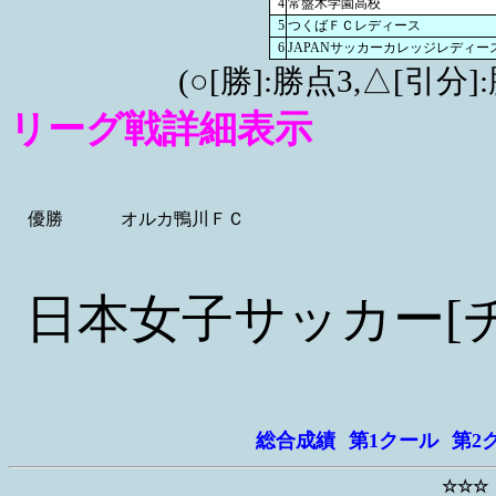
4
常盤木学園高校
5
つくばＦＣレディース
6
JAPANサッカーカレッジレディー
(○[勝]:勝点3,△[引
リーグ戦詳細表示
優勝
オルカ鴨川ＦＣ
日本女子サッカー[
総合成績
第1クール
第2
☆☆☆