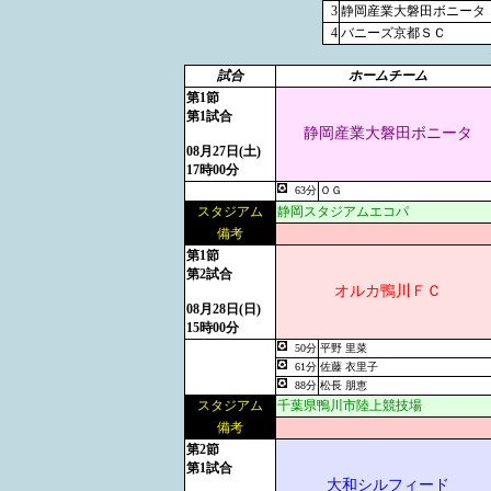
3
静岡産業大磐田ボニータ
4
バニーズ京都ＳＣ
試合
ホームチーム
第1節
第1試合
静岡産業大磐田ボニータ
08月27日(土)
17時00分
63分
ＯＧ
スタジアム
静岡スタジアムエコパ
備考
第1節
第2試合
オルカ鴨川ＦＣ
08月28日(日)
15時00分
50分
平野 里菜
61分
佐藤 衣里子
88分
松長 朋恵
スタジアム
千葉県鴨川市陸上競技場
備考
第2節
第1試合
大和シルフィード