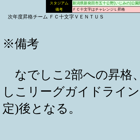
スタジアム
新潟県新発田市五十公野[いじみの]公園
備考
ＦＣ十文字はチャレンジＬ昇格
次年度昇格チーム
ＦＣ十文字ＶＥＮＴＵＳ
※備考
なでしこ2部への昇格
しこリーグガイドライン
定)後となる。