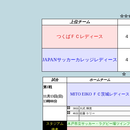
☆☆
上位チーム
つくばＦＣレディース
４
JAPANサッカーカレッジレディース
４
☆ 
試合
ホームチーム
第1戦
MITO EIKO ＦＣ茨城レディース
11月13日(日)
13時00分
38分
大武 輝恵
46分
佐藤 ケリー
スタジアム
水戸市立サッカー・ラグビー場ツインフ
備考