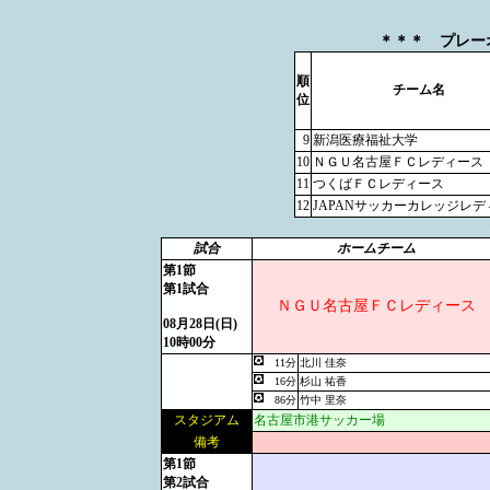
＊＊＊ プレーオ
順
チーム名
位
9
新潟医療福祉大学
10
ＮＧＵ名古屋ＦＣレディース
11
つくばＦＣレディース
12
JAPANサッカーカレッジレデ
試合
ホームチーム
第1節
第1試合
ＮＧＵ名古屋ＦＣレディース
08月28日(日)
10時00分
11分
北川 佳奈
16分
杉山 祐香
86分
竹中 里奈
スタジアム
名古屋市港サッカー場
備考
第1節
第2試合