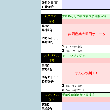
09月04日(日)
11時00分
スタジアム
大和ゆとりの森大規模多目的広場
備考
第2節
第2試合
静岡産業大磐田ボニータ
09月04日(日)
16時00分
04分
平野 麻美
33分
平野 麻美
スタジアム
ヤマハスタジアム
備考
第3節
第1試合
オルカ鴨川ＦＣ
09月11日(日)
15時00分
06分
松長 佳恵
90分
佐藤 衣里子
スタジアム
千葉県鴨川市陸上競技場
備考
第3節
第2試合