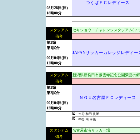
つくばＦＣレディース
08月28日(日)
18時00分
スタジアム
セキショウ・チャレンジスタジアム(フ
備考
第2節
第1試合
JAPANサッカーカレッジレディー
09月04日(日)
12時00分
スタジアム
新潟県新発田市紫雲寺記念公園紫雲の郷
備考
第2節
第2試合
ＮＧＵ名古屋ＦＣレディース
09月04日(日)
15時00分
74分
和田 眞琴
80分
南 麻菜
スタジアム
名古屋市港サッカー場
備考