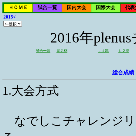
ＨＯＭＥ
試合一覧
国内大会
国際大会
代表
2015<
2016年ple
試合一覧
皇后杯
Ｌ１部
Ｌ２部
総合成績
1.大会方式
なでしこチャレンジリー