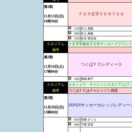
第1戦
ＦＣ十文字ＶＥＮＴＵＳ
11月13日(日)
16時30分
11分
村上 真帆
28分
村上 真帆
32分
松本 茉奈加
スタジアム
十文字学園女子大学サッカーグラウンド
備考
第2戦
つくばＦＣレディース
11月19日(土)
17時00分
18分
豊嶋 舞子
スタジアム
セキショウ・チャレンジスタジアム(フ
備考
つくばＦＣはチャレンジＬ残留
第2戦
JAPANサッカーカレッジレディー
11月20日(日)
13時00分
02分
高橋 さくら
44分
守屋 栞奈