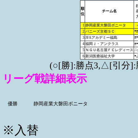
順
チーム名
位
1
静岡産業大磐田ボニータ
●
●
2
バニーズ京都ＳＣ
●
●
3
JFAアカデミー福島
4
福岡Ｊ・アンクラス
●
●
5
ＮＧＵ名古屋ＦＣレディース
△
6
新潟医療福祉大学
●
(○[勝]:勝点3,△[引
リーグ戦詳細表示
優勝
静岡産業大磐田ボニータ
※入替