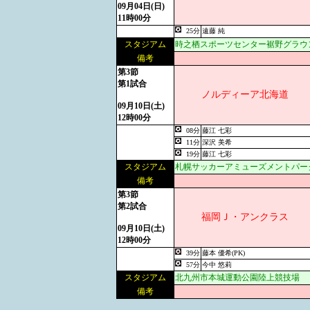
09月04日(日)
11時00分
25分
遠藤 純
スタジアム
時之栖スポーツセンター裾野グラウ
備考
第3節
第1試合
ノルディーア北海道
09月10日(土)
12時00分
08分
藤江 七彩
11分
深沢 美希
19分
藤江 七彩
スタジアム
札幌サッカーアミューズメントパー
備考
第3節
第2試合
福岡Ｊ・アンクラス
09月10日(土)
12時00分
39分
藤本 優希(PK)
57分
今中 悠莉
スタジアム
北九州市本城運動公園陸上競技場
備考