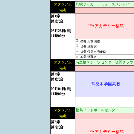
スタジアム
札幌サッカーアミューズメントパー
備考
第1節
第2試合
JFAアカデミー福島
08月28日(日)
11時00分
07分
大熊 良奈
13分
遠藤 純
16分
代居 鈴香(PK)
37分
遠藤 純
スタジアム
時之栖スポーツセンター裾野グラウ
備考
第2節
第1試合
常盤木学園高校
09月04日(日)
11時00分
スタジアム
松島フットボールセンター
備考
第2節
第2試合
JFAアカデミー福島