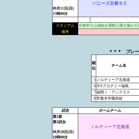
バニーズ京都ＳＣ
09月11日(日)
15時00分
スタジアム
京都府立山城総合運動公園太陽が丘
備考
＊＊＊ プレーオ
順
チーム名
位
5
ノルディーア北海道
6
JFAアカデミー福島
7
福岡Ｊ・アンクラス
8
常盤木学園高校
試合
ホームチーム
第1節
第1試合
ノルディーア北海道
08月28日(日)
10時00分