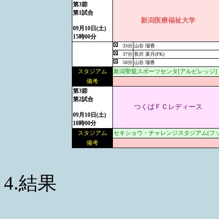
第3節
第1試合
新潟医療福祉大学
09月10日(土)
15時00分
33分
山谷 瑠香
37分
長沢 菜月(PK)
58分
山谷 瑠香
スタジアム
新潟聖籠スポーツセンタ[アルビレッジ]
備考
第3節
第2試合
つくばＦＣレディース
09月10日(土)
18時00分
スタジアム
セキショウ・チャレンジスタジアム(フ
備考
4.結果