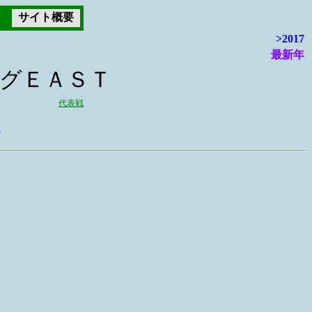
サイト概要
>2017
最新年
ーグＥＡＳＴ
代表戦
ク