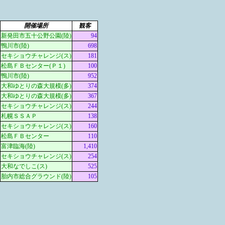
開催場所
観客
新発田市五十公野公園(陸)
94
鴨川市(陸)
698
セキショウチャレンジ(ス)
181
松島ＦＢセンター(Ｐ１)
100
鴨川市(陸)
952
大和ゆとりの森大規模(多)
374
大和ゆとりの森大規模(多)
367
セキショウチャレンジ(ス)
244
札幌ＳＳＡＰ
138
セキショウチャレンジ(ス)
160
松島ＦＢセンター
110
富津臨海(陸)
1,410
セキショウチャレンジ(ス)
254
大和なでしこ(ス)
525
胎内市総合グラウンド(陸)
105