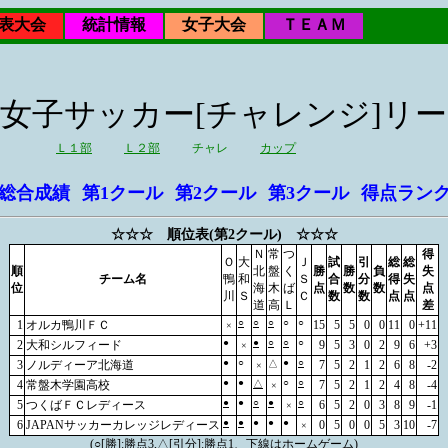
表大会
統計情報
女子大会
ＴＥＡＭ
日本女子サッカー[チャレンジ]リ
Ｌ１部
Ｌ２部
チャレ
カップ
総合成績
第1クール
第2クール
第3クール
得点ラン
☆☆☆ 順位表(第2クール) ☆☆☆
Ｎ
常
つ
得
Ｏ
大
Ｊ
試
引
総
総
順
北
盤
く
勝
勝
負
失
チーム名
鴨
和
Ｓ
合
分
得
失
位
海
木
ば
点
数
数
点
川
Ｓ
Ｃ
数
数
点
点
道
高
Ｌ
差
○
○
○
○
○
1
オルカ鴨川ＦＣ
15
5
5
0
0
11
0
+11
×
●
●
○
○
○
2
大和シルフィード
9
5
3
0
2
9
6
+3
×
●
○
●
○
3
ノルディーア北海道
△
7
5
2
1
2
6
8
-2
×
●
●
○
○
4
常盤木学園高校
△
7
5
2
1
2
4
8
-4
×
●
●
○
●
○
5
つくばＦＣレディース
6
5
2
0
3
8
9
-1
×
●
●
●
●
●
6
JAPANサッカーカレッジレディース
0
5
0
0
5
3
10
-7
×
(○[勝]:勝点3,△[引分]:勝点1、下線はホームゲーム)