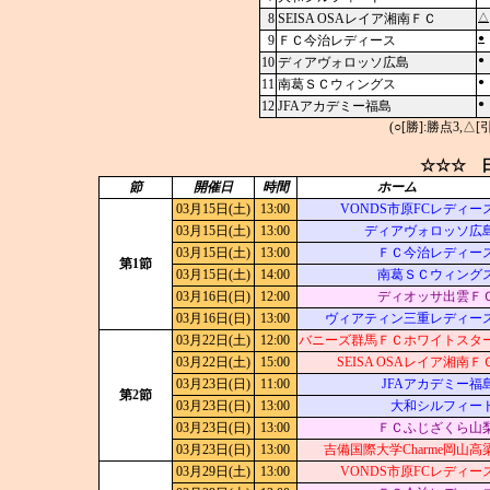
8
SEISA OSAレイア湘南ＦＣ
△
●
9
ＦＣ今治レディース
●
10
ディアヴォロッソ広島
●
11
南葛ＳＣウィングス
●
12
JFAアカデミー福島
(○[勝]:勝点3,
☆☆☆ 日
節
開催日
時間
ホーム
03月15日(土)
13:00
VONDS市原FCレディー
03月15日(土)
13:00
ディアヴォロッソ広
03月15日(土)
13:00
ＦＣ今治レディー
第1節
03月15日(土)
14:00
南葛ＳＣウィング
03月16日(日)
12:00
ディオッサ出雲Ｆ
03月16日(日)
13:00
ヴィアティン三重レディー
03月22日(土)
12:00
バニーズ群馬ＦＣホワイトスタ
03月22日(土)
15:00
SEISA OSAレイア湘南Ｆ
03月23日(日)
11:00
JFAアカデミー福
第2節
03月23日(日)
13:00
大和シルフィー
03月23日(日)
13:00
ＦＣふじざくら山
03月23日(日)
13:00
吉備国際大学Charme岡山高
03月29日(土)
13:00
VONDS市原FCレディー