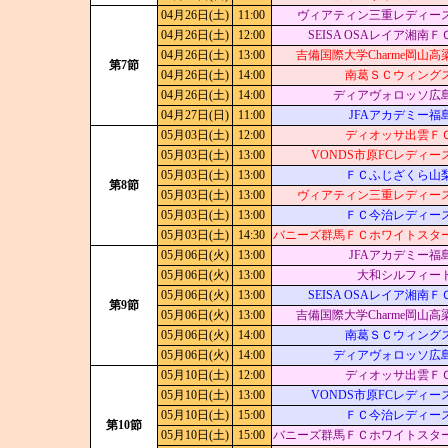
04月26日(土)
11:00
ヴィアティン三重レディー
04月26日(土)
12:00
SEISA OSAレイア湘南Ｆ
04月26日(土)
13:00
吉備国際大学Charme岡山高
第7節
04月26日(土)
14:00
南葛ＳＣウィング
04月26日(土)
14:00
ディアヴォロッソ広
04月27日(日)
11:00
JFAアカデミー福
05月03日(土)
12:00
ディオッサ出雲Ｆ
05月03日(土)
13:00
VONDS市原FCレディー
05月03日(土)
13:00
ＦＣふじざくら山
第8節
05月03日(土)
13:00
ヴィアティン三重レディー
05月03日(土)
13:00
ＦＣ今治レディー
05月03日(土)
14:30
バニーズ群馬ＦＣホワイトスタ
05月06日(火)
13:00
JFAアカデミー福
05月06日(火)
13:00
大和シルフィー
05月06日(火)
13:00
SEISA OSAレイア湘南Ｆ
第9節
05月06日(火)
13:00
吉備国際大学Charme岡山高
05月06日(火)
14:00
南葛ＳＣウィング
05月06日(火)
14:00
ディアヴォロッソ広
05月10日(土)
12:00
ディオッサ出雲Ｆ
05月10日(土)
13:00
VONDS市原FCレディー
05月10日(土)
15:00
ＦＣ今治レディー
第10節
05月10日(土)
15:00
バニーズ群馬ＦＣホワイトスタ