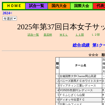
ＨＯＭＥ
試合一覧
国内大会
国際大会
代表
2024<
2025年第37回日本女子サッ
試合一覧
皇后杯
ＷＥＬ
Ｌ１部
Ｌ２部
総合成績
第1ク
☆☆☆ 順
順
チーム名
位
1
吉備国際大学Charme岡山高梁
×
○
2
バニーズ群馬ＦＣホワイトスター
3
ヴィアティン三重レディース
△
●
4
VONDS市原FCレディース
●
5
ＦＣふじざくら山梨
●
6
ディオッサ出雲ＦＣ
●
7
大和シルフィード