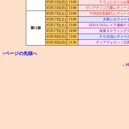
05月11日(日)
13:00
ＦＣふじざくら山
05月11日(日)
13:00
ヴィアティン三重レディー
05月17日(土)
13:00
VONDS市原FCレディー
05月17日(土)
13:00
大和シルフィー
05月17日(土)
13:00
SEISA OSAレイア湘南Ｆ
第11節
05月17日(土)
14:00
南葛ＳＣウィング
05月18日(日)
13:00
ＦＣ今治レディー
05月18日(日)
13:30
ディアヴォロッソ広
>ページの先頭へ
--