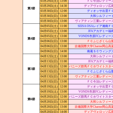
03月29日(土)
13:00
ＦＣ今治レディー
03月29日(土)
14:30
ディアヴォロッソ広
第3節
03月30日(日)
12:00
ディオッサ出雲Ｆ
03月30日(日)
13:00
大和シルフィー
03月30日(日)
13:00
ヴィアティン三重レディー
04月05日(土)
11:00
SEISA OSAレイア湘南Ｆ
04月05日(土)
13:00
JFAアカデミー福
04月05日(土)
13:00
VONDS市原FCレディー
第4節
04月06日(日)
13:00
ＦＣふじざくら山
04月06日(日)
13:00
吉備国際大学Charme岡山高
04月06日(日)
14:00
南葛ＳＣウィング
04月12日(土)
13:00
大和シルフィー
04月13日(日)
11:00
JFAアカデミー福
04月13日(日)
12:00
バニーズ群馬ＦＣホワイトスタ
第5節
04月13日(日)
13:00
ＦＣふじざくら山
04月13日(日)
13:00
ヴィアティン三重レディー
04月13日(日)
13:00
ＦＣ今治レディー
04月19日(土)
12:00
ディオッサ出雲Ｆ
04月19日(土)
13:00
VONDS市原FCレディー
04月20日(日)
12:00
バニーズ群馬ＦＣホワイトスタ
第6節
04月20日(日)
13:00
大和シルフィー
04月20日(日)
13:00
吉備国際大学Charme岡山高
04月20日(日)
14:00
ディアヴォロッソ広