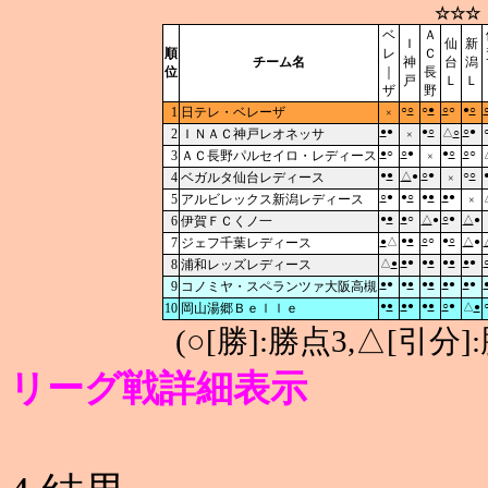
☆☆☆
ベ
Ａ
Ｉ
仙
新
順
レ
Ｃ
チーム名
神
台
潟
位
｜
長
戸
Ｌ
Ｌ
ザ
野
○
○
○
●
○
○
●
○
1
日テレ・ベレーザ
×
●
●
●
○
○
●
2
ＩＮＡＣ神戸レオネッサ
△
○
×
●
○
○
●
●
○
○
○
3
ＡＣ長野パルセイロ・レディース
×
●
●
○
●
○
○
4
ベガルタ仙台レディース
△
●
×
○
●
●
○
●
●
●
●
5
アルビレックス新潟レディース
×
●
●
●
○
○
●
6
伊賀ＦＣくノ一
△
●
△
●
●
●
○
○
●
○
7
ジェフ千葉レディース
●
△
△
●
●
●
●
●
●
●
●
●
8
浦和レッズレディース
△
●
●
●
●
●
●
●
●
●
●
●
9
コノミヤ・スペランツァ大阪高槻
●
●
●
●
●
●
○
●
10
岡山湯郷Ｂｅｌｌｅ
△
●
(○[勝]:勝点3,△[引
リーグ戦詳細表示