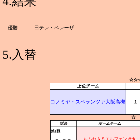
4.結果
優勝
日テレ・ベレーザ
5.入替
☆☆
上位チーム
コノミヤ・スペランツァ大阪高槻
１
☆ 
試合
ホームチーム
第1戦
ちふれＡＳエルフェン埼玉