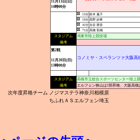
11月13日(日)
14時00分
13分
鈴木 薫子
19分
高野 紗希
42分
吉谷 茜音
71分
高橋 彩織
スタジアム
鴻巣市陸上競技場
備考
第2戦
コノミヤ・スペランツァ大阪高
11月20日(日)
13時00分
スタジアム
高槻市立総合スポーツセンター陸上
備考
エルフェン狭山は1部昇格、大阪高槻
次年度昇格チーム
ノジマステラ神奈川相模原
ちふれＡＳエルフェン埼玉