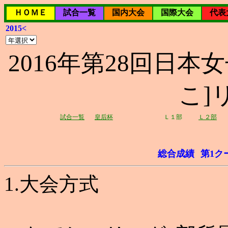
ＨＯＭＥ
試合一覧
国内大会
国際大会
代表
2015<
2016年第28回日本女
こ]
試合一覧
皇后杯
Ｌ１部
Ｌ２部
総合成績
第1ク
1.大会方式