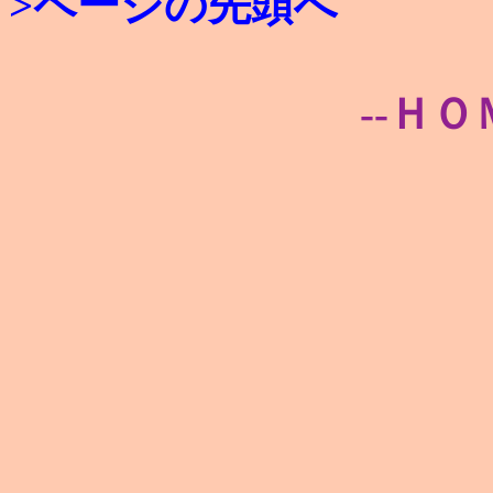
>ページの先頭へ
--ＨＯ