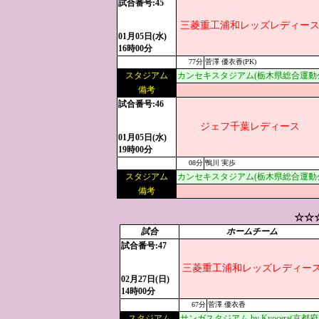
試合番号:45
三菱重工浦和レッズレディー
01月05日(水)
16時00分
77分
菅澤 優衣香(PK)
スタジアム
カンセキスタジアム(栃木県総合運動
備考
試合番号:46
ジェフ千葉レディース
01月05日(水)
19時00分
08分
鴨川 実歩
スタジアム
カンセキスタジアム(栃木県総合運動
備考
☆☆
試合
ホームチーム
試合番号:47
三菱重工浦和レッズレディー
02月27日(日)
14時00分
67分
菅澤 優衣香
スタジアム
サンガスタジアム by Kyocera(京