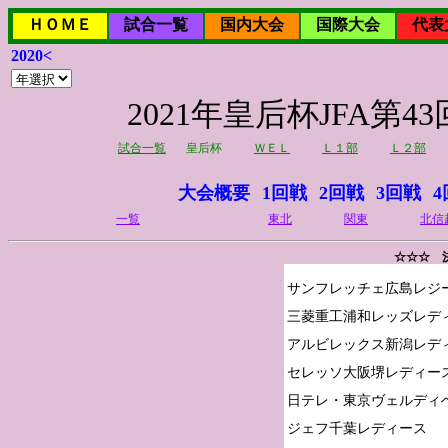
ＨＯＭＥ
試合一覧
国内大会
国際大会
代表
2020<
2021年皇后杯JFA
試合一覧
皇后杯
ＷＥＬ
Ｌ１部
Ｌ２部
大会概要
1回戦
2回戦
3回戦
4
一覧
東北
関東
北信
☆☆☆ 
サンフレッチェ広島レジー
三菱重工浦和レッズレディ
アルビレックス新潟レディ
セレッソ大阪堺レディース
日テレ・東京ヴェルディベ
ジェフ千葉レディース
