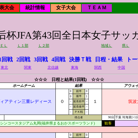
表大会
統計情報
女子大会
ＴＥＡＭ
皇后杯JFA第43回全日本女子サ
ＥＬ
Ｌ１部
Ｌ２部
地域Ｌ
県Ｌ
1回戦
2回戦
3回戦
4回戦
決勝Ｔ戦
日程・結果
トー
東北
関東
北信越
東海
関西
中国
☆☆☆ 日程と結果(1回戦) ☆☆☆
ホームチーム
結果
アウェ
0
前半
0
後半
0
1
ィアティン三重レディース
０
１
筑波
－
延長前半
－
－
延長後半
－
－
ＰＫ戦
－
90分
千葉 玲海菜[+1分
得点者
シンコースタジアム丸岡(福井県まるおかスポーツランド)
観客
0
前半
0