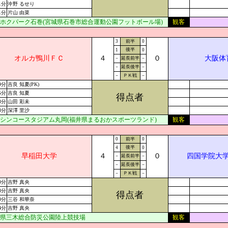
1分
沖野 るせり
1分
片山 由菜
ホクパーク石巻(宮城県石巻市総合運動公園フットボール場)
観客
3
前半
0
後半
1
0
オルカ鴨川ＦＣ
４
０
大阪体
－
延長前半
－
－
延長後半
－
－
ＰＫ戦
－
9分
吉良 知夏(PK)
5分
吉良 知夏
得点者
3分
山田 彩未
3分
深澤 里沙
シンコースタジアム丸岡(福井県まるおかスポーツランド)
観客
0
前半
0
後半
4
0
早稲田大学
４
０
四国学院大
－
延長前半
－
－
延長後半
－
－
ＰＫ戦
－
0分
吉野 真央
8分
吉野 真央
得点者
0分
三谷 和華奈
4分
吉野 真央
県三木総合防災公園陸上競技場
観客