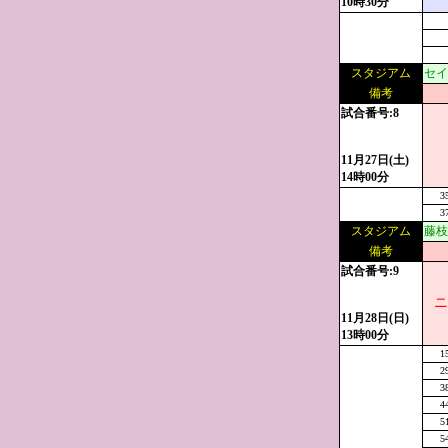
10時30分
スタジアム
セイ
備考
試合番号:8
11月27日(土)
14時00分
3
3
スタジアム
藤枝
備考
試合番号:9
ニ
11月28日(日)
13時00分
1
2
3
4
5
5