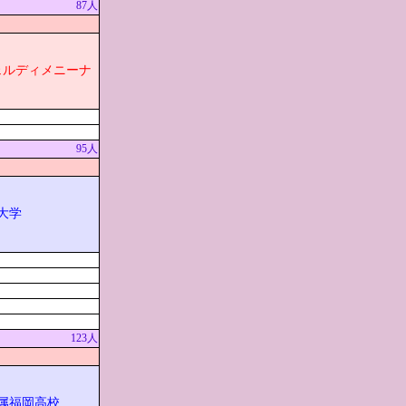
87人
ェルディメニーナ
95人
大学
123人
属福岡高校