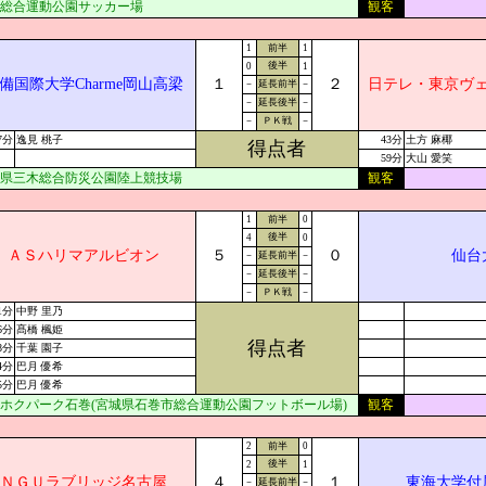
総合運動公園サッカー場
観客
1
前半
1
後半
0
1
備国際大学Charme岡山高梁
１
２
日テレ・東京ヴ
－
延長前半
－
－
延長後半
－
－
ＰＫ戦
－
7分
逸見 桃子
43分
土方 麻椰
得点者
59分
大山 愛笑
県三木総合防災公園陸上競技場
観客
1
前半
0
後半
4
0
ＡＳハリマアルビオン
５
０
仙台
－
延長前半
－
－
延長後半
－
－
ＰＫ戦
－
1分
中野 里乃
6分
髙橋 楓姫
得点者
8分
千葉 園子
4分
巴月 優希
5分
巴月 優希
ホクパーク石巻(宮城県石巻市総合運動公園フットボール場)
観客
2
前半
0
後半
2
1
ＮＧＵラブリッジ名古屋
４
１
東海大学付
－
延長前半
－