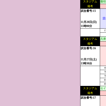
スタジアム
藤枝
備考
試合番号:15
吉
11月28日(日)
11時00分
1
スタジアム
兵庫
備考
試合番号:16
11月27日(土)
13時30分
4
7
7
8
8
スタジアム
セイ
備考
試合番号:17