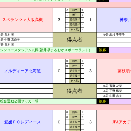
2
前半
0
後半
1
1
スペランツァ大阪高槻
３
１
神奈
－
延長前半
－
－
延長後半
－
－
ＰＫ戦
－
3分
谷本 景
79分
若杉 千里子
得点者
1分
中野 真奈美
7分
谷本 景
シンコースタジアム丸岡(福井県まるおかスポーツランド)
観客
0
前半
1
後半
0
2
ノルディーア北海道
０
３
藤枝順
－
延長前半
－
－
延長後半
－
－
ＰＫ戦
－
36分
齋藤 花菜
得点者
56分
正野 瑠菜
66分
山田 歩美
総合運動公園サッカー場
観客
0
前半
1
後半
0
2
愛媛ＦＣレディース
０
３
JFAアカ
－
延長前半
－
－
延長後半
－