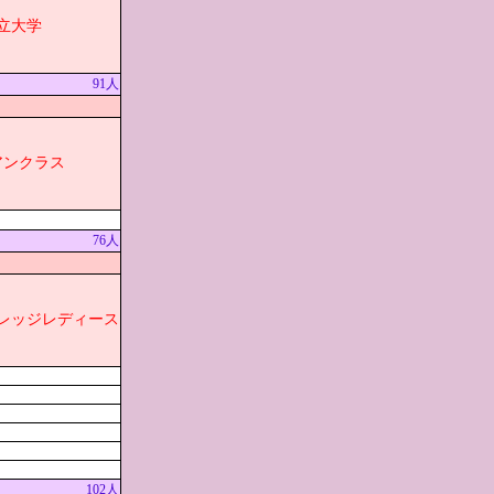
立大学
91人
アンクラス
76人
カレッジレディース
102人