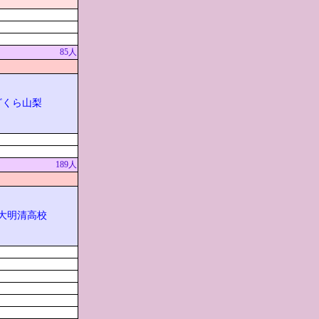
85人
ざくら山梨
189人
大明清高校