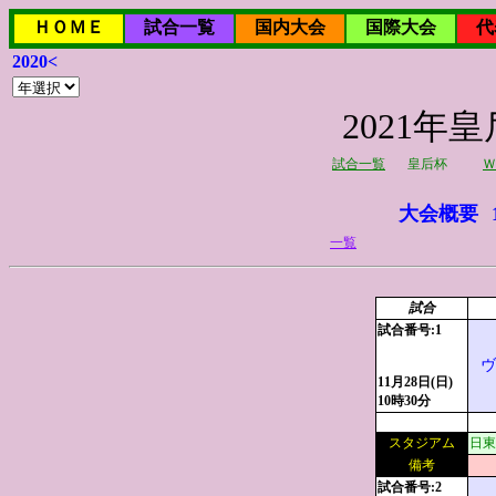
ＨＯＭＥ
試合一覧
国内大会
国際大会
代
2020<
2021年
試合一覧
皇后杯
Ｗ
大会概要
一覧
試合
試合番号:1
ヴ
11月28日(日)
10時30分
スタジアム
日東
備考
試合番号:2