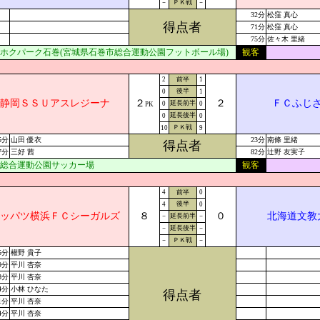
－
ＰＫ戦
－
32分
松窪 真心
得点者
71分
松窪 真心
75分
佐々木 里緒
ホクパーク石巻(宮城県石巻市総合運動公園フットボール場)
観客
2
前半
1
後半
0
1
静岡ＳＳＵアスレジーナ
２
２
ＦＣふじ
延長前半
0
0
PK
延長後半
0
0
ＰＫ戦
10
9
5分
山田 優衣
23分
南條 里緒
得点者
7分
三好 茜
82分
辻野 友実子
総合運動公園サッカー場
観客
4
前半
0
後半
4
0
ッパツ横浜ＦＣシーガルズ
８
０
北海道文教
－
延長前半
－
－
延長後半
－
－
ＰＫ戦
－
5分
權野 貴子
9分
平川 杏奈
8分
平川 杏奈
4分
小林 ひなた
得点者
1分
平川 杏奈
4分
平川 杏奈