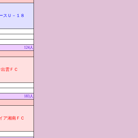
ースＵ－１８
124人
サ出雲ＦＣ
183人
Aレイア湘南ＦＣ