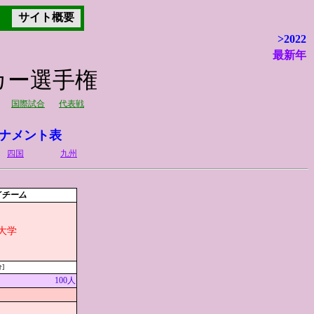
サイト概要
>2022
最新年
ッカー選手権
国際試合
代表戦
ナメント表
四国
九州
イチーム
大学
]
100人