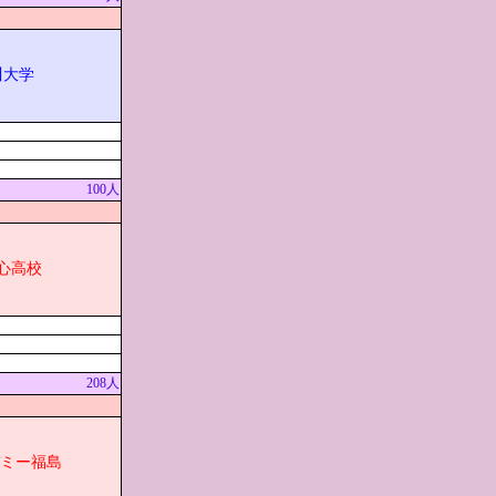
川大学
100人
心高校
208人
デミー福島