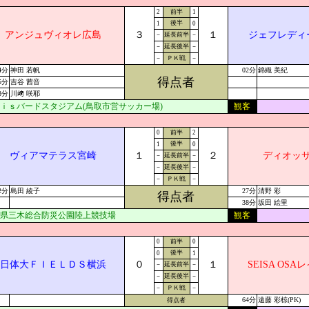
2
前半
1
後半
1
0
アンジュヴィオレ広島
３
１
ジェフレディ
－
延長前半
－
－
延長後半
－
－
ＰＫ戦
－
4分
神田 若帆
02分
錦織 美紀
得点者
5分
吉谷 茜音
8分
川﨑 咲耶
ｉｓバードスタジアム(鳥取市営サッカー場)
観客
0
前半
2
後半
1
0
ヴィアマテラス宮崎
１
２
ディオッ
－
延長前半
－
－
延長後半
－
－
ＰＫ戦
－
2分
島田 綾子
27分
清野 彩
得点者
38分
坂田 絵里
県三木総合防災公園陸上競技場
観客
0
前半
0
後半
0
1
日体大ＦＩＥＬＤＳ横浜
０
１
SEISA OS
－
延長前半
－
－
延長後半
－
－
ＰＫ戦
－
64分
遠藤 彩椋(PK)
得点者