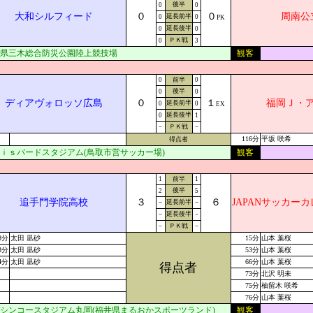
後半
0
0
大和シルフィード
０
０
周南公
延長前半
0
0
PK
延長後半
0
0
ＰＫ戦
0
3
県三木総合防災公園陸上競技場
観客
0
前半
0
後半
0
0
ディアヴォロッソ広島
０
１
福岡Ｊ・
延長前半
0
0
EX
延長後半
0
1
－
ＰＫ戦
－
116分
平坂 咲希
得点者
ｉｓバードスタジアム(鳥取市営サッカー場)
観客
1
前半
1
後半
2
5
追手門学院高校
３
６
JAPANサッカー
－
延長前半
－
－
延長後半
－
－
ＰＫ戦
－
8分
太田 凪砂
15分
山本 葉桜
3分
太田 凪砂
53分
山本 葉桜
4分
太田 凪砂
66分
山本 葉桜
得点者
73分
北沢 明未
75分
柚留木 咲希
76分
山本 葉桜
シンコースタジアム丸岡(福井県まるおかスポーツランド)
観客