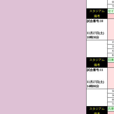
6
7
スタジアム
セイ
備考
試合番号:10
11月27日(土)
10時30分
1
3
4
8
スタジアム
日東
備考
試合番号:11
11月27日(土)
14時00分
5
5
6
7
スタジアム
兵庫
備考