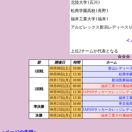
北陸大学(石川)

松商学園高校(長野)

福井工業大学(福井)

イ
上位2チームが代表となる
☆☆☆
節
開催日
時間
ホーム
09月08日(土)
10:00
富山レディー
1回戦
09月08日(土)
13:30
松商学
09月17日(月)
10:00
新潟医療福
09月09日(日)
09:00
福井工業大付属福
2回戦
09月09日(日)
12:30
JAPANサッカーカレッジレデ
09月17日(月)
13:30
福井工
09月23日(日)
10:00
帝京長
準決勝
09月23日(日)
13:30
JAPANサッカーカレッジレデ
決勝
09月24日(月)
13:30
福井工業大付属福