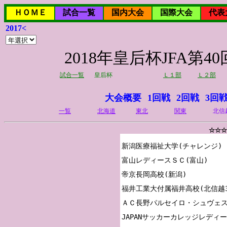
ＨＯＭＥ
試合一覧
国内大会
国際大会
代表
2017<
2018年皇后杯JFA
試合一覧
皇后杯
Ｌ１部
Ｌ２部
大会概要
1回戦
2回戦
3回
一覧
北海道
東北
関東
北信
☆☆☆
新潟医療福祉大学(チャレンジ)

富山レディースＳＣ(富山)

帝京長岡高校(新潟)

福井工業大付属福井高校(北信越3)
ＡＣ長野パルセイロ・シュヴェスタ
JAPANサッカーカレッジレディース