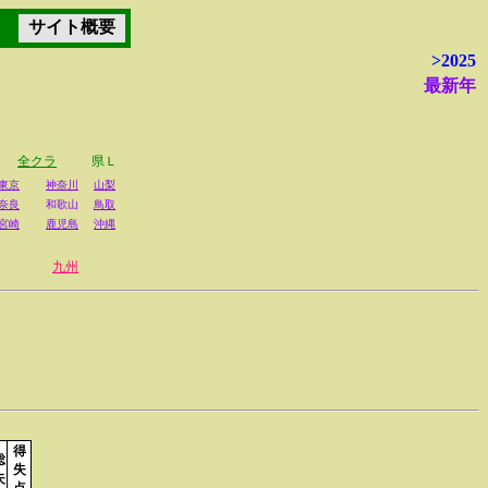
サイト概要
>2025
最新年
全クラ
県Ｌ
東京
神奈川
山梨
奈良
和歌山
鳥取
宮崎
鹿児島
沖縄
九州
得
総
失
失