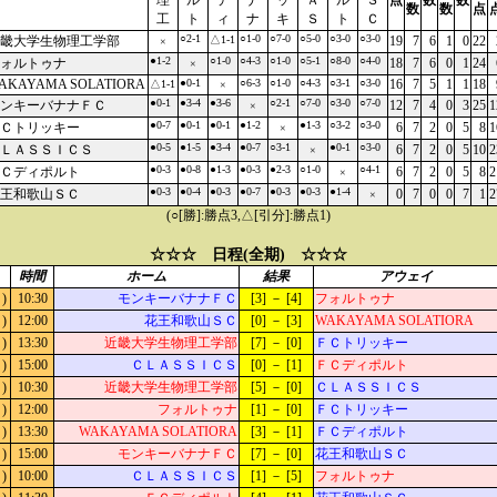
理
ル
テ
ナ
ッ
Ａ
ル
Ｓ
点
数
数
数
数
点
工
ト
ィ
ナ
キ
Ｓ
ト
Ｃ
○2-1
○1-0
○7-0
○5-0
○3-0
○3-0
畿大学生物理工学部
△1-1
19
7
6
1
0
22
×
●1-2
○1-0
○4-3
○1-0
○5-1
○8-0
○4-0
ォルトゥナ
18
7
6
0
1
24
×
AKAYAMA SOLATIORA
●0-1
○6-3
○1-0
○4-3
○3-1
○3-0
16
7
5
1
1
18
△1-1
×
●0-1
●3-4
●3-6
○2-1
○7-0
○3-0
○7-0
ンキーバナナＦＣ
12
7
4
0
3
25
1
×
●0-7
●0-1
●0-1
●1-2
●1-3
○3-2
○3-0
Ｃトリッキー
6
7
2
0
5
8
1
×
●0-5
●1-5
●3-4
●0-7
○3-1
●0-1
○3-0
ＬＡＳＳＩＣＳ
6
7
2
0
5
10
2
×
●0-3
●0-8
●1-3
●0-3
●2-3
○1-0
○4-1
Ｃディポルト
6
7
2
0
5
8
2
×
●0-3
●0-4
●0-3
●0-7
●0-3
●0-3
●1-4
王和歌山ＳＣ
0
7
0
0
7
1
2
×
(○[勝]:勝点3,△[引分]:勝点1)
☆☆☆ 日程(全期) ☆☆☆
時間
ホーム
結果
アウェイ
)
10:30
モンキーバナナＦＣ
[3] － [4]
フォルトゥナ
)
12:00
花王和歌山ＳＣ
[0] － [3]
WAKAYAMA SOLATIORA
)
13:30
近畿大学生物理工学部
[7] － [0]
ＦＣトリッキー
)
15:00
ＣＬＡＳＳＩＣＳ
[0] － [1]
ＦＣディポルト
)
10:30
近畿大学生物理工学部
[5] － [0]
ＣＬＡＳＳＩＣＳ
)
12:00
フォルトゥナ
[1] － [0]
ＦＣトリッキー
)
13:30
WAKAYAMA SOLATIORA
[3] － [1]
ＦＣディポルト
)
15:00
モンキーバナナＦＣ
[7] － [0]
花王和歌山ＳＣ
)
10:00
ＣＬＡＳＳＩＣＳ
[1] － [5]
フォルトゥナ