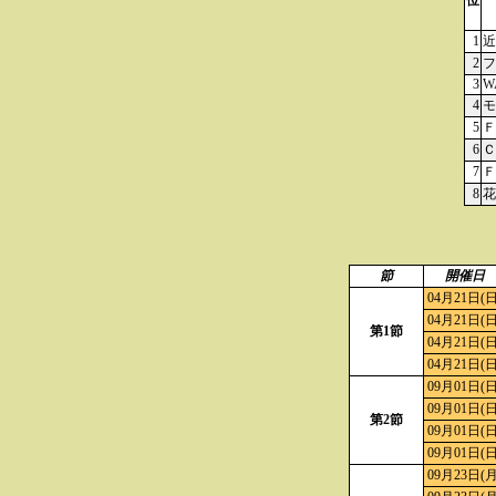
位
1
近
2
フ
3
W
4
モ
5
Ｆ
6
Ｃ
7
Ｆ
8
花
節
開催日
04月21日(日
04月21日(日
第1節
04月21日(日
04月21日(日
09月01日(日
09月01日(日
第2節
09月01日(日
09月01日(日
09月23日(月