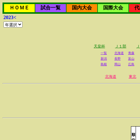
ＨＯＭＥ
試合一覧
国内大会
国際大会
代
2023<
天皇杯
Ｊ１部
Ｊ
一覧
北海道
青森
新潟
長野
富山
島根
岡山
広島
北海道
東北
順