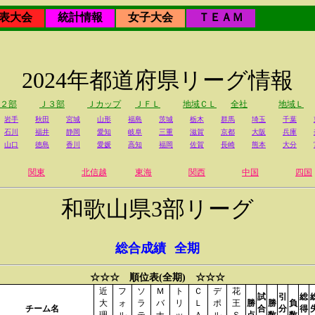
表大会
統計情報
女子大会
ＴＥＡＭ
2024年都道府県リーグ情報
２部
Ｊ３部
Ｊカップ
ＪＦＬ
地域ＣＬ
全社
地域Ｌ
岩手
秋田
宮城
山形
福島
茨城
栃木
群馬
埼玉
千葉
石川
福井
静岡
愛知
岐阜
三重
滋賀
京都
大阪
兵庫
山口
徳島
香川
愛媛
高知
福岡
佐賀
長崎
熊本
大分
関東
北信越
東海
関西
中国
四国
和歌山県3部リーグ
総合成績
全期
☆☆☆ 順位表(全期) ☆☆☆
近
フ
ソ
Ｍ
ト
Ｃ
デ
花
試
引
総
大
ォ
ラ
バ
リ
Ｌ
ポ
王
勝
勝
負
チーム名
合
分
得