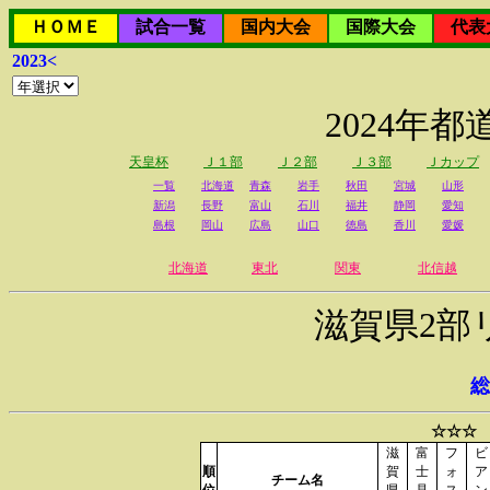
ＨＯＭＥ
試合一覧
国内大会
国際大会
代表
2023<
2024年
天皇杯
Ｊ１部
Ｊ２部
Ｊ３部
Ｊカップ
一覧
北海道
青森
岩手
秋田
宮城
山形
新潟
長野
富山
石川
福井
静岡
愛知
島根
岡山
広島
山口
徳島
香川
愛媛
北海道
東北
関東
北信越
滋賀県2部
総
☆☆☆ 
滋
富
フ
ビ
順
賀
士
ォ
ア
チーム名