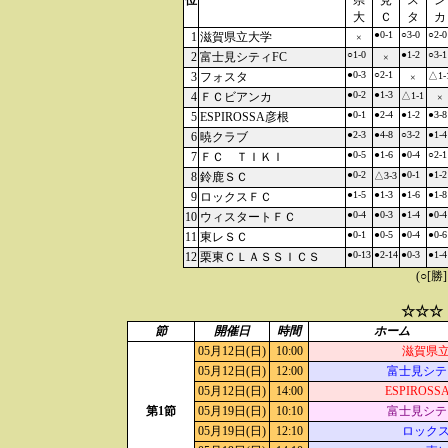
位
県
見
ス
ン
大
Ｃ
タ
カ
●0-1
○3-0
○2-0
1
滋賀県立大学
×
○1-0
●1-2
○3-1
2
富士見シティFC
×
●0-3
○2-1
3
フォスタ
△1-
×
●0-2
●1-3
4
ＦＣビアンカ
△1-1
×
●0-1
●2-4
●1-2
●3-8
5
ESPIROSSA彦根
●2-3
●4-8
○3-2
●1-4
6
暁クラブ
●0-5
●1-6
●0-4
○2-1
7
ＦＣ ＴＩＫＩ
●0-2
●0-1
●1-2
8
鈴鹿ＳＣ
△3-3
●1-5
●1-3
●1-6
●1-8
9
ロックスＦＣ
●0-4
●0-3
●1-4
●0-4
10
ウィスタートＦＣ
●0-1
●0-5
●0-4
●0-6
11
東レＳＣ
●0-13
●2-14
●0-3
●1-4
12
栗東ＣＬＡＳＳＩＣＳ
(○[勝
☆☆☆
節
開催日
時間
ホーム
05月12日(日)
10:00
滋賀県
05月12日(日)
12:00
富士見シテ
05月12日(日)
14:00
ESPIROS
第1節
05月19日(日)
10:10
富士見シテ
05月19日(日)
12:10
ロック