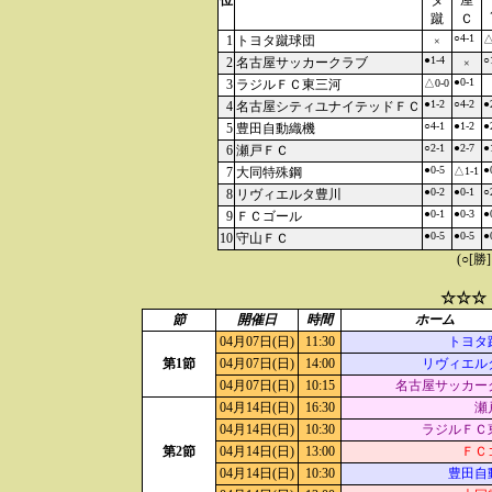
位
タ
屋
蹴
Ｃ
○4-1
1
トヨタ蹴球団
△
×
●1-4
○
2
名古屋サッカークラブ
×
●0-1
3
ラジルＦＣ東三河
△0-0
●1-2
○4-2
●
4
名古屋シティユナイテッドＦＣ
○4-1
●1-2
●
5
豊田自動織機
○2-1
●2-7
●
6
瀬戸ＦＣ
●0-5
●
7
大同特殊鋼
△1-1
●0-2
●0-1
○
8
リヴィエルタ豊川
●0-1
●0-3
●
9
ＦＣゴール
●0-5
●0-5
●
10
守山ＦＣ
(○[勝
☆☆☆
節
開催日
時間
ホーム
04月07日(日)
11:30
トヨタ
第1節
04月07日(日)
14:00
リヴィエル
04月07日(日)
10:15
名古屋サッカー
04月14日(日)
16:30
瀬
04月14日(日)
10:30
ラジルＦＣ
第2節
04月14日(日)
13:00
ＦＣ
04月14日(日)
10:30
豊田自