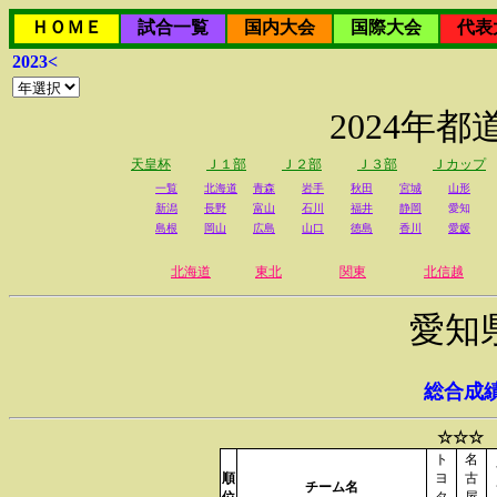
ＨＯＭＥ
試合一覧
国内大会
国際大会
代表
2023<
2024年
天皇杯
Ｊ１部
Ｊ２部
Ｊ３部
Ｊカップ
一覧
北海道
青森
岩手
秋田
宮城
山形
新潟
長野
富山
石川
福井
静岡
愛知
島根
岡山
広島
山口
徳島
香川
愛媛
北海道
東北
関東
北信越
愛知
総合成
☆☆☆ 
ト
名
順
ヨ
古
チーム名