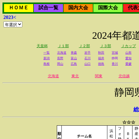
ＨＯＭＥ
試合一覧
国内大会
国際大会
代表
2023<
2024年
天皇杯
Ｊ１部
Ｊ２部
Ｊ３部
Ｊカップ
一覧
北海道
青森
岩手
秋田
宮城
山形
新潟
長野
富山
石川
福井
静岡
愛知
島根
岡山
広島
山口
徳島
香川
愛媛
北海道
東北
関東
北信越
静岡
総
☆☆☆ 
フ
静
浜
順
ォ
Ｂ
産
チーム名
松