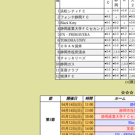
位
静
Ｋ
大
Ｃ
岡
２
○1-0
○1-0
1
浜松シティＦＣ
△2-
×
●0-1
○2-0
●0-3
2
フォンテ静岡ＦＣ
×
3
Black Kitty
●0-1
●0-2
○3-0
×
○3-0
●0-3
4
静岡産業大学ＦＣセカンド
△2-2
×
●0-1
●2-3
●1-2
●3-4
5
FN・PRIMAVERA
6
TOKOHA UNIV.
●1-3
●1-5
○2-1
△2-
●0-4
○1-0
●0-4
●0-1
7
ＯＲＡＮ袋井
●2-4
●0-3
●1-2
8
静岡市役所清水
△1-1
●0-5
●0-3
●2-3
●0-5
9
チャッキリーズ
●0-2
●0-4
●0-5
10
静岡ガス
△3-3
●2-3
●1-2
●0-1
○1-0
11
芙蓉クラブ
●0-5
●0-4
●0-3
12
焼津ＦＣ
△0-
(○[勝
☆☆☆
節
開催日
時間
ホーム
04月14日(日)
11:00
静
04月14日(日)
13:00
静岡市役
05月12日(日)
10:00
静岡産業大学ＦＣセ
第1節
05月12日(日)
12:00
Blac
05月12日(日)
14:00
芙蓉
10月27日(日)
11:00
FN・PRIMA