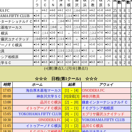
デ
０
Ｉ
厚
Ｃ
藤
横
川
模
大
点
数
数
数
ラ
Ｃ
Ｎ
木
横
沢
浜
教
原
Ｓ
RA FC
○4-2
○4-0
○4-1
○2-1
○4-1
○4-2
○1-0
○4-0
25
9
8
1
△0-0
×
AMA FIFTY CLUB
●2-4
○1-0
○2-1
●0-1
○1-0
○3-0
○1-0
○3-0
19
9
6
1
△1-1
×
●0-4
●0-1
●0-2
○4-0
○5-1
○1-0
○3-0
○2-0
ンターナショナルＦＣ
△0-0
16
9
5
1
×
●1-4
●1-2
○2-1
○5-2
○2-1
○3-1
木基地マーカス
△0-0
△1-1
△1-1
15
9
4
3
×
●1-2
○2-0
●1-2
○5-1
○2-1
○7-0
●0-2
Ｃ横浜
△1-1
△2-2
14
9
4
2
×
○1-0
●0-4
●1-5
●2-4
○2-1
○3-0
サ藤沢ユナイテッド
△0-0
△1-1
△1-1
12
9
3
3
×
●1-4
●0-1
●1-5
●2-5
●1-2
○4-2
○1-0
○2-1
●0-2
アーノＦＣ横浜
9
9
3
0
×
●2-4
●0-3
●0-1
●0-1
●0-2
○3-0
教員
△1-1
△2-2
△1-1
6
9
1
3
×
●0-1
●0-1
●0-3
●1-2
●0-7
●1-2
●1-2
○2-0
○3-0
ラシア相模原
6
9
2
0
×
●0-4
●0-3
●0-2
●1-3
○2-0
●0-3
○2-0
●0-3
●0-3
大学ＳＣ
6
9
2
0
×
(○[勝]:勝点3,△[引分]:勝点1)
☆☆☆ 日程(第1クール) ☆☆☆
時間
ホーム
結果
アウェイ
17:05
海自厚木基地マーカス
[1] － [4]
ONODERA FC
09:00
神奈川大学ＳＣ
[0]没収[3]
神奈川教員
13:00
品川ＣＣ横浜
[2] － [0]
鎌倉インターナショナルＦＣ
14:35
イトゥアーノＦＣ横浜
[2] － [1]
ＦＣグラシア相模原
15:05
YOKOHAMA FIFTY CLUB
[0] － [1]
エブリサ藤沢ユナイテッド
10:30
ONODERA FC
[4] － [2]
YOKOHAMA FIFTY CLUB
11:05
イトゥアーノＦＣ横浜
[1] － [2]
品川ＣＣ横浜
18:30
ＦＣグラシア相模原
[3]没収[0]
神奈川大学ＳＣ