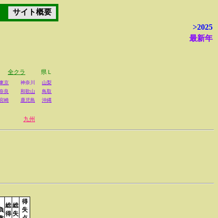
サイト概要
>2025
最新年
全クラ
県Ｌ
東京
神奈川
山梨
奈良
和歌山
鳥取
宮崎
鹿児島
沖縄
九州
得
総
総
負
失
得
失