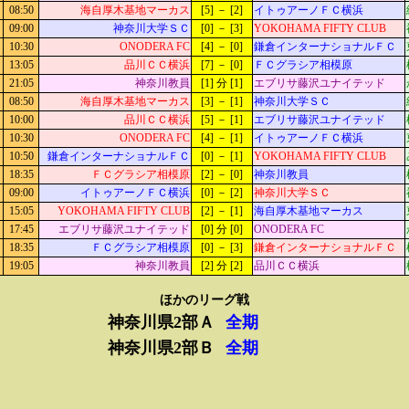
08:50
海自厚木基地マーカス
[5] － [2]
イトゥアーノＦＣ横浜
09:00
神奈川大学ＳＣ
[0] － [3]
YOKOHAMA FIFTY CLUB
10:30
ONODERA FC
[4] － [0]
鎌倉インターナショナルＦＣ
13:05
品川ＣＣ横浜
[7] － [0]
ＦＣグラシア相模原
21:05
神奈川教員
[1] 分 [1]
エブリサ藤沢ユナイテッド
08:50
海自厚木基地マーカス
[3] － [1]
神奈川大学ＳＣ
10:00
品川ＣＣ横浜
[5] － [1]
エブリサ藤沢ユナイテッド
10:30
ONODERA FC
[4] － [1]
イトゥアーノＦＣ横浜
10:50
鎌倉インターナショナルＦＣ
[0] － [1]
YOKOHAMA FIFTY CLUB
18:35
ＦＣグラシア相模原
[2] － [0]
神奈川教員
09:00
イトゥアーノＦＣ横浜
[0] － [2]
神奈川大学ＳＣ
15:05
YOKOHAMA FIFTY CLUB
[2] － [1]
海自厚木基地マーカス
17:45
エブリサ藤沢ユナイテッド
[0] 分 [0]
ONODERA FC
18:35
ＦＣグラシア相模原
[0] － [3]
鎌倉インターナショナルＦＣ
19:05
神奈川教員
[2] 分 [2]
品川ＣＣ横浜
ほかのリーグ戦
神奈川県2部Ａ
全期
神奈川県2部Ｂ
全期