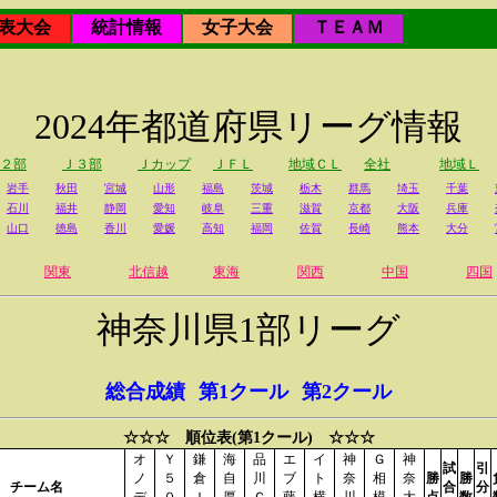
表大会
統計情報
女子大会
ＴＥＡＭ
2024年都道府県リーグ情報
２部
Ｊ３部
Ｊカップ
ＪＦＬ
地域ＣＬ
全社
地域Ｌ
岩手
秋田
宮城
山形
福島
茨城
栃木
群馬
埼玉
千葉
石川
福井
静岡
愛知
岐阜
三重
滋賀
京都
大阪
兵庫
山口
徳島
香川
愛媛
高知
福岡
佐賀
長崎
熊本
大分
関東
北信越
東海
関西
中国
四国
神奈川県1部リーグ
総合成績
第1クール
第2クール
☆☆☆ 順位表(第1クール) ☆☆☆
オ
Ｙ
鎌
海
品
エ
イ
神
Ｇ
神
試
引
ノ
５
倉
自
川
ブ
ト
奈
相
奈
勝
勝
チーム名
合
分