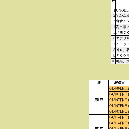
位
1
ONODE
2
YOKOH
3
鎌倉イ
4
海自厚
5
品川Ｃ
6
エブリ
7
イトゥ
8
神奈川
9
ＦＣグ
10
神奈川
節
開催日
04月06日(土)
04月07日(日)
第1節
04月07日(日)
04月07日(日)
04月07日(日)
04月14日(日)
04月14日(日)
第2節
04月14日(日)