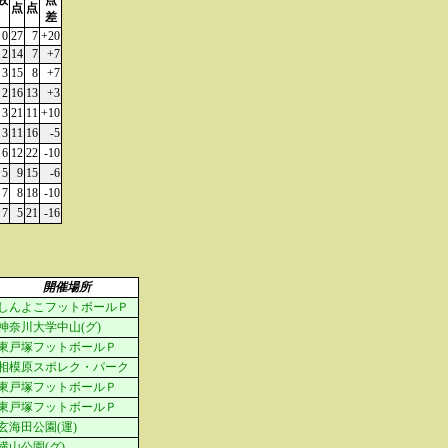
数
点
点
点
差
0
27
7
+20
2
14
7
+7
3
15
8
+7
2
16
13
+3
3
21
11
+10
3
11
16
-5
6
12
22
-10
5
9
15
-6
7
8
18
-10
7
5
21
-16
開催場所
しんよこフットボールＰ
神奈川大学中山(グ)
東戸塚フットボールＰ
相模原スポレク・パーク
東戸塚フットボールＰ
東戸塚フットボールＰ
玄海田公園(運)
横山公園(グ)