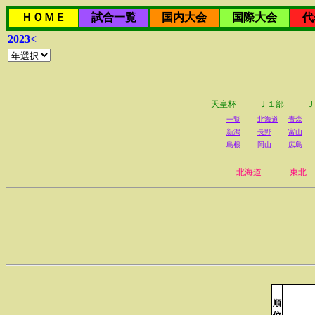
ＨＯＭＥ
試合一覧
国内大会
国際大会
代
2023<
天皇杯
Ｊ１部
Ｊ
一覧
北海道
青森
新潟
長野
富山
島根
岡山
広島
北海道
東北
順