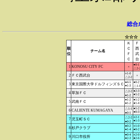
総合
☆☆☆
Ｋ
Ｆ
順
Ｃ
西
チーム名
位
Ｆ
武
Ｃ
台
●0-1
1
KONOSU CITY FC
×
△2-
○1-0
2
ＦＣ西武台
×
△2-2
●4-5
●0-2
3
東京国際大学ドルフィンズＳＣ
●1-3
△1-
●2-3
△2-2
4
草加ＦＣ
●1-2
●1-2
●1-2
●1-2
5
武南ＦＣ
●1-2
●1-4
●1-2
△1-1
6
CALIENTE KUMAGAYA
●0-3
●0-1
○2-1
△2-2
7
児玉町ＳＣ
●1-3
●0-2
●0-2
○1-0
8
杉戸クラブ
●1-4
●0-2
●0-4
○2-0
9
川口市役所
●2-3
●2-6