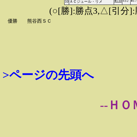
●1-10
○3-2
●1-7
10
ＡＣジュール・リメ
(○[勝]:勝点3,△[引
優勝
熊谷西ＳＣ
>ページの先頭へ
--ＨＯ