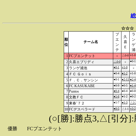
総
☆☆☆
プ
ラ
久
順
エ
ン
チーム名
喜
位
ン
ゲ
Ｅ
テ
浦
○1-0
1
FCプエンテット
△0-0
×
●0-1
2
久喜エブリディ
△0-0
×
●0-1
○1-0
3
ランゲ浦池
×
●0-4
●1-2
○1-0
4
ＦＣ Ｇｏｉｓ
●0-1
●2-11
●2-4
5
Ｆ．Ｃ．サンシン
6
FC KASUKABE
●0-9
●0-5
●1-4
7
Puntos
●0-4
●0-4
●0-8
●1-6
●1-2
●0-2
8
文教ＦＣ
●1-7
●1-3
9
東春’７２
△2-
●0-5
○3-2
10
FCデスベラード
△1-1
(○[勝]:勝点3,△[引
優勝
FCプエンテット