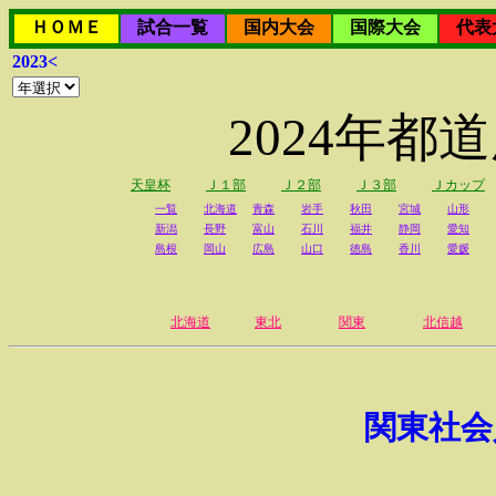
ＨＯＭＥ
試合一覧
国内大会
国際大会
代表
2023<
2024年
天皇杯
Ｊ１部
Ｊ２部
Ｊ３部
Ｊカップ
一覧
北海道
青森
岩手
秋田
宮城
山形
新潟
長野
富山
石川
福井
静岡
愛知
島根
岡山
広島
山口
徳島
香川
愛媛
北海道
東北
関東
北信越
関東社会