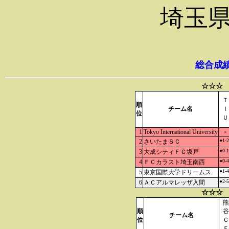
埼玉県
総合成
☆☆☆ 
Ｔ
順
チーム名
Ｉ
位
Ｕ
1
Tokyo International University
×
●1-2
2
さいたまＳＣ
●0-1
3
大成シティＦＣ坂戸
●0-4
4
ＦＣカラスト埼玉南西
●1-4
5
東京国際大学ドリームス
●2-5
6
ＡＣアルマレッザ入間
☆☆☆ 
熊
順
谷
チーム名
位
Ｃ
Ｆ