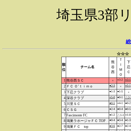
埼玉県3部
総
☆☆☆
Ｔ
熊
下
順
Ｉ
チーム名
谷
忍
位
Ｍ
西
Ｃ
Ｏ
○3-2
○3-1
1
熊谷西ＳＣ
×
●2-3
○5-1
2
ＦＣ Ｏ’ｔｉｍｏ
×
●1-3
●1-5
3
下忍クラブ
×
○5-0
●0-1
4
深谷クラブ
△2-
●0-5
○4-1
●0-2
5
川里ＳＣ
●2-4
●0-4
●0-5
6
ＣＳＧ
7
Fascimonte FC
●1-2
○1-0
△1-1
●0-4
●3-4
●1-3
8
鴻巣ラホージャＦＣ TOP
●3-6
●2-7
●2-4
9
鴻巣ＦＣ top