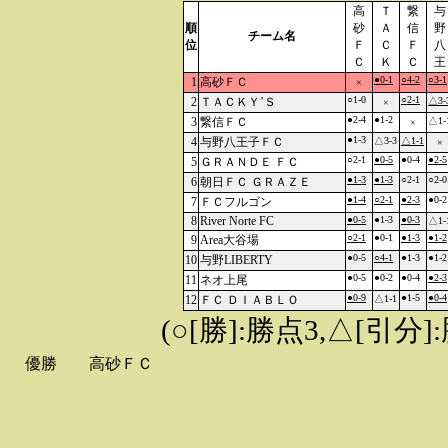
高
Ｔ
繋
与
順
砂
Ａ
信
野
チーム名
位
Ｆ
Ｃ
Ｆ
八
Ｃ
Ｋ
Ｃ
王
●0-1
○4-2
○3-1
1
高砂ＦＣ
×
○1-0
○2-1
2
ＴＡＣＫＹ’Ｓ
△3-
×
●2-4
●1-2
3
繋信ＦＣ
△1-
×
●1-3
4
与野八王子ＦＣ
△3-3
△1-1
×
○2-1
●0-5
●0-4
●2-5
5
ＧＲＡＮＤＥ ＦＣ
●1-3
●1-3
○2-1
○2-0
6
朝日ＦＣ ＧＲＡＺＥ
●1-4
○2-1
●2-3
●0-2
7
ＦＣフルゴン
8
River Norte FC
●0-5
●1-3
●0-3
△1-
○2-1
●0-1
●1-3
●1-2
9
Area大谷場
●0-5
○4-1
●1-3
●1-2
10
与野LIBERTY
●0-5
●0-2
●0-4
●2-3
11
ネオ上尾
●0-9
●1-5
●0-4
12
ＦＣ ＤＩＡＢＬＯ
△1-1
(○[勝]:勝点3,△[引
優勝
高砂ＦＣ