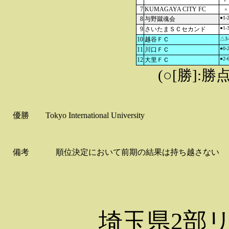
7
KUMAGAYA CITY FC
×
●1-
8
与野蹴魂会
●1-
9
さいたまＳＣセカンド
10
越谷ＦＣ
△3-
●0-
11
川口ＦＣ
●2-
12
大里ＦＣ
(○[勝]:勝
優勝
Tokyo International University
備考
順位決定において前期の結果は持ち越さない
埼玉県2部