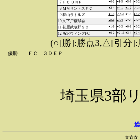
●0-2
●1-5
●5-6
●0-2
7
ＦＣ ＤＮＰ
●2-4
○4-1
●1-2
8
ＭＭサントスＦＣ
△2-
●1-8
●1-3
○3-2
9
狭山ラトルズ
△1-1
●0-4
●0-3
●2-3
●0-2
10
久下戸蹴球会
●1-9
●0-3
●0-8
●0-2
11
初雁武蔵野ＳＣ
●0-2
●2-16
●3-4
●0-4
12
所沢ウィングFC
(○[勝]:勝点3,△[引
優勝
ＦＣ ３ＤＥＰ
埼玉県3部
総
☆☆☆