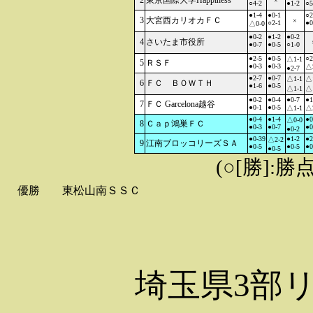
2
東京国際大学Happiness
×
○4-2
●1-2
○5
●1-4
●0-1
○2
3
大宮西カリオカＦＣ
×
○2-1
●0
△0-0
●0-2
●1-2
●0-2
4
さいたま市役所
●0-7
●0-5
○1-0
●2-5
●0-5
○2
△1-1
5
ＲＳＦ
●0-3
●0-3
△2
●2-7
●2-7
●0-7
△1-1
△1
6
ＦＣ ＢＯＷＴＨ
●1-6
●0-5
△1-1
△1
●0-2
●0-4
●0-7
●1
7
ＦＣ Garcelona越谷
●0-1
●0-5
△1-1
△2
●0-4
●1-4
●0
△0-0
8
Ｃａｐ鴻巣ＦＣ
●0-3
●0-7
●0
●0-2
●0-39
●1-2
●2
△2-2
9
江南ブロッコリーズＳＡ
●0-5
●0-5
●0
●0-5
(○[勝]:勝
優勝
東松山南ＳＳＣ
埼玉県3部