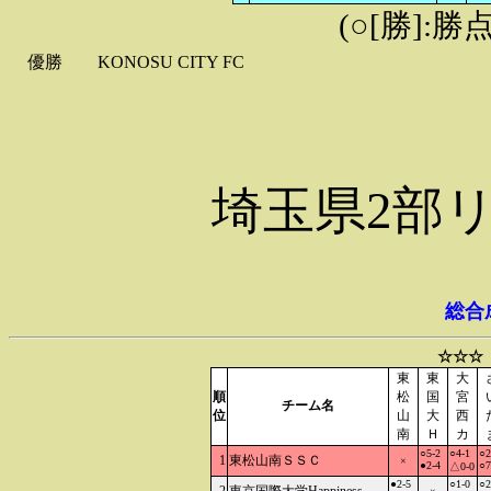
(○[勝]:勝
優勝
KONOSU CITY FC
埼玉県2部
総合
☆☆☆
東
東
大
順
松
国
宮
チーム名
位
山
大
西
南
Ｈ
カ
○5-2
○4-1
○2
1
東松山南ＳＳＣ
×
●2-4
○7
△0-0
●2-5
○1-0
○2