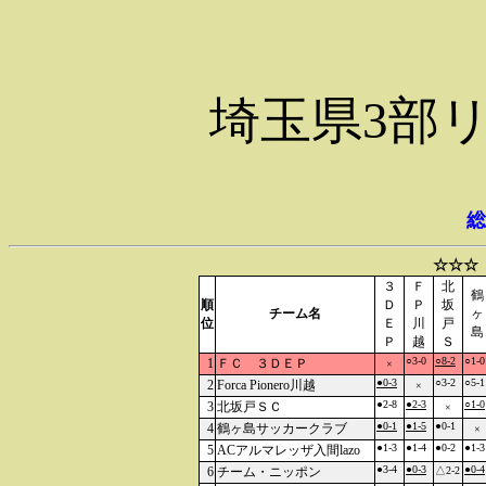
埼玉県3部
総
☆☆☆
３
Ｆ
北
鶴
順
Ｄ
Ｐ
坂
チーム名
ヶ
位
Ｅ
川
戸
島
Ｐ
越
Ｓ
○3-0
○8-2
○1-0
1
ＦＣ ３ＤＥＰ
×
●0-3
○3-2
○5-1
2
Forca Pionero川越
×
●2-8
●2-3
○1-0
3
北坂戸ＳＣ
×
●0-1
●1-5
●0-1
4
鶴ヶ島サッカークラブ
×
●1-3
●1-4
●0-2
●1-3
5
ACアルマレッザ入間lazo
●3-4
●0-3
●0-4
6
チーム・ニッポン
△2-2