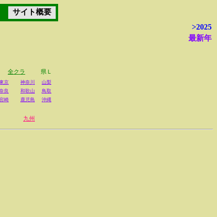
サイト概要
>2025
最新年
全クラ
県Ｌ
東京
神奈川
山梨
奈良
和歌山
鳥取
宮崎
鹿児島
沖縄
九州