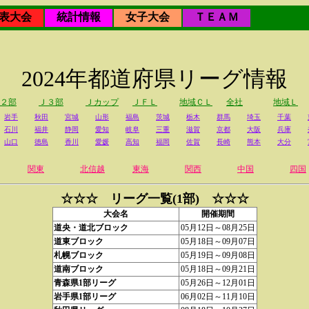
表大会
統計情報
女子大会
ＴＥＡＭ
2024年都道府県リーグ情報
２部
Ｊ３部
Ｊカップ
ＪＦＬ
地域ＣＬ
全社
地域Ｌ
岩手
秋田
宮城
山形
福島
茨城
栃木
群馬
埼玉
千葉
石川
福井
静岡
愛知
岐阜
三重
滋賀
京都
大阪
兵庫
山口
徳島
香川
愛媛
高知
福岡
佐賀
長崎
熊本
大分
関東
北信越
東海
関西
中国
四国
☆☆☆ リーグ一覧(1部) ☆☆☆
大会名
開催期間
道央・道北ブロック
05月12日～08月25日
道東ブロック
05月18日～09月07日
札幌ブロック
05月19日～09月08日
道南ブロック
05月18日～09月21日
青森県1部リーグ
05月26日～12月01日
岩手県1部リーグ
06月02日～11月10日