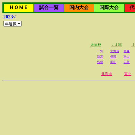
ＨＯＭＥ
試合一覧
国内大会
国際大会
代
2023<
天皇杯
Ｊ１部
Ｊ
一覧
北海道
青森
新潟
長野
富山
島根
岡山
広島
北海道
東北