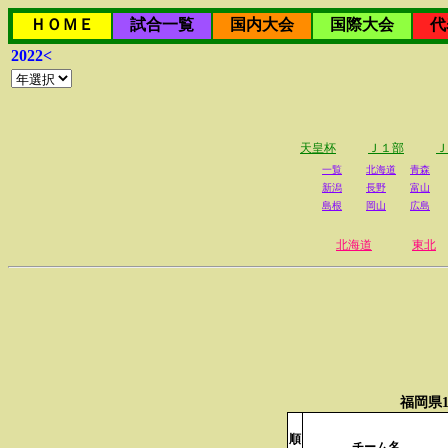
ＨＯＭＥ
試合一覧
国内大会
国際大会
代
2022<
天皇杯
Ｊ１部
Ｊ
一覧
北海道
青森
新潟
長野
富山
島根
岡山
広島
北海道
東北
福岡県
順
チーム名