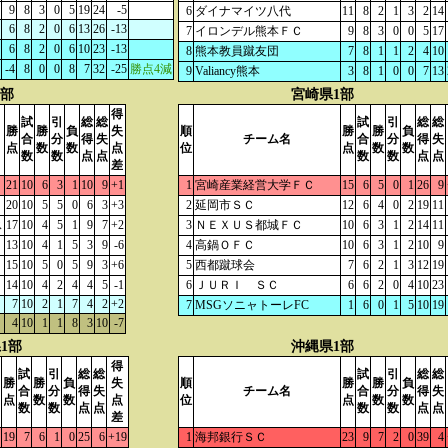
9
8
3
0
5
19
24
-5
6
ダイナマイツ八代
11
8
2
1
3
2
14
6
8
2
0
6
13
26
-13
7
イロンデル熊本ＦＣ
9
8
3
0
0
5
17
6
8
2
0
6
10
23
-13
8
熊本教員蹴友団
7
8
1
1
2
4
10
-4
8
0
0
8
7
32
-25
勝点4減
9
Valiancy熊本
3
8
1
0
0
7
13
1部
宮崎県1部
得
試
引
総
総
試
引
総
総
勝
勝
負
失
順
勝
勝
負
合
分
得
失
チーム名
合
分
得
失
点
数
数
点
位
点
数
数
数
数
点
点
数
数
点
点
差
21
10
6
3
1
10
9
+1
1
宮崎産業経営大学ＦＣ
15
6
5
0
1
26
9
20
10
5
5
0
6
3
+3
2
延岡市ＳＣ
12
6
4
0
2
19
11
ス
17
10
4
5
1
9
7
+2
3
ＮＥＸＵＳ都城ＦＣ
10
6
3
1
2
14
11
13
10
4
1
5
3
9
-6
4
高鍋ＯＦＣ
10
6
3
1
2
10
9
15
10
5
0
5
9
3
+6
5
西都蹴球会
7
6
2
1
3
12
19
14
10
4
2
4
4
5
-1
6
ＪＵＲＩ ＳＣ
6
6
2
0
4
10
23
7
10
2
1
7
4
2
+2
7
MSGソニャトーレFC
1
6
0
1
5
10
19
4
10
1
1
8
3
10
-7
1部
沖縄県1部
得
試
引
総
総
試
引
総
総
勝
勝
負
失
順
勝
勝
負
合
分
得
失
チーム名
合
分
得
失
点
数
数
点
位
点
数
数
数
数
点
点
数
数
点
点
差
19
7
6
1
0
25
6
+19
1
海邦銀行ＳＣ
23
9
7
2
0
39
4