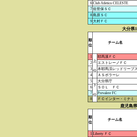
6
Club Atletico CELESTE
7
佐世保ＳＣ
8
島原ＳＣ
9
大村ＦＣ
大分県
順
チーム名
位
1
耶馬溪ＦＣ
上
2
エストレーノＦＣ
3
本耶馬渓レッドリーブ
位
4
ＡＳボラーレ
5
大分県庁
下
6
ＳＯＬ ＦＣ
7
Prevalere FC
位
8
ＦＣインター・ミナミ
鹿児島県
順
チーム名
位
1
Liberty ＦＣ