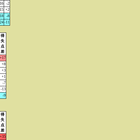
16
-2
15
+2
18
-8
24
-11
得
失
点
差
+17
+8
+3
+1
-7
-13
-9
得
失
点
差
+35