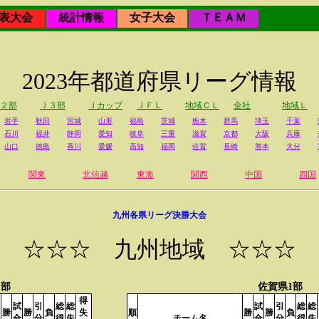
表大会
統計情報
女子大会
ＴＥＡＭ
2023年都道府県リーグ情報
２部
Ｊ３部
Ｊカップ
ＪＦＬ
地域ＣＬ
全社
地域Ｌ
岩手
秋田
宮城
山形
福島
茨城
栃木
群馬
埼玉
千葉
石川
福井
静岡
愛知
岐阜
三重
滋賀
京都
大阪
兵庫
山口
徳島
香川
愛媛
高知
福岡
佐賀
長崎
熊本
大分
関東
北信越
東海
関西
中国
四国
九州各県リーグ決勝大会
☆☆☆ 九州地域 ☆☆☆
1部
佐賀県1部
得
試
引
総
総
試
引
総
総
勝
勝
負
失
順
勝
勝
負
合
分
得
失
チーム名
合
分
得
失