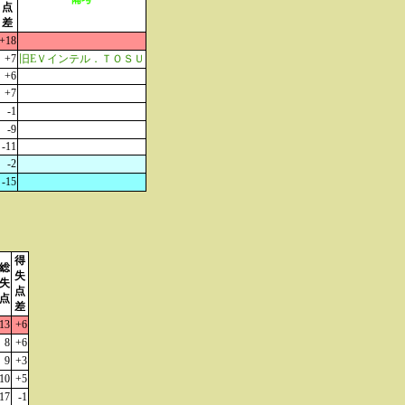
点
差
+18
+7
旧EＶインテル．ＴＯＳＵ
+6
+7
-1
-9
-11
-2
-15
得
総
失
失
点
点
差
13
+6
8
+6
9
+3
10
+5
17
-1