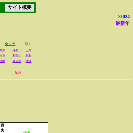
サイト概要
>2024
最新年
全クラ
県Ｌ
東京
神奈川
山梨
奈良
和歌山
鳥取
宮崎
鹿児島
沖縄
九州
得
失
備考