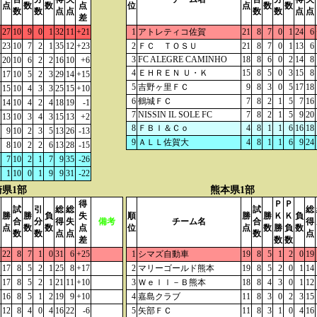
点
数
数
点
位
点
数
数
数
数
点
点
数
数
点
点
差
27
10
9
0
1
32
11
+21
1
アトレティコ佐賀
21
8
7
0
1
24
6
23
10
7
2
1
35
12
+23
2
ＦＣ ＴＯＳＵ
21
8
7
0
1
13
6
3
FC ALEGRE CAMINHO
18
8
6
0
2
14
8
20
10
6
2
2
16
10
+6
4
ＥＨＲＥＮ Ｕ・Ｋ
15
8
5
0
3
15
8
17
10
5
2
3
29
14
+15
5
吉野ヶ里ＦＣ
9
8
3
0
5
17
18
15
10
4
3
3
25
15
+10
6
鶴城ＦＣ
7
8
2
1
5
7
16
14
10
4
2
4
18
19
-1
7
NISSIN IL SOLE FC
7
8
2
1
5
9
20
13
10
3
4
3
15
13
+2
8
ＦＢＩ＆Ｃｏ
4
8
1
1
6
16
18
9
10
2
3
5
13
26
-13
9
ＡＬＬ佐賀大
4
8
1
1
6
9
24
8
10
2
2
6
13
28
-15
7
10
2
1
7
9
35
-26
1
10
0
1
9
9
31
-22
県1部
熊本県1部
得
Ｐ
Ｐ
試
引
総
総
試
総
勝
勝
負
失
順
勝
勝
Ｋ
Ｋ
負
合
分
得
失
備考
チーム名
合
得
点
数
数
点
位
点
数
勝
負
数
数
数
点
点
数
点
差
数
数
22
8
7
1
0
31
6
+25
1
シマズ自動車
19
8
5
1
2
0
19
17
8
5
2
1
25
8
+17
2
マリーゴールド熊本
19
8
5
2
0
1
14
17
8
5
2
1
21
11
+10
3
Ｗｅｌｌ－Ｂ熊本
18
8
4
3
0
1
12
16
8
5
1
2
19
9
+10
4
嘉島クラブ
11
8
3
0
2
3
15
12
8
4
0
4
16
22
-6
5
矢部ＦＣ
11
8
3
1
0
4
16