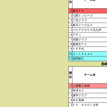
位
1
板付ＦＣ
2
七隈トンビーズ
3
三宅クラブ
4
春日イーグルス
5
スケアクロウズ北九州
6
アディ
7
光陽クラブ
8
森都主ＦＣ
9
ＦＣ千代
10
ａｒｔｅｓａｎ
11
福岡銀行
長崎
順
チーム名
位
1
三菱重工長崎
2
時津ＳＣ
3
諫早クラブ
4
ＭＤ長崎
5
ＦＣ ＫＯＯＬ大村